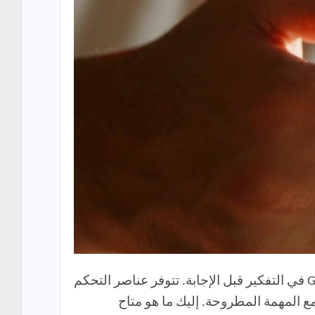
اعتبارًا من اليوم، يمكن لمشتركي ChatGPT Plus و Pro و Business تحديد المدة التي يستغرقها GPT-5 Thinking في التفكير قبل الإجابة. تتوفر عناصر التحكم
الاصطناعي لتتناسب مع المهمة المطروحة. إليك ما هو متاح