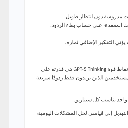
بات مدروسة دون انتظار طويل.
يؤتي التفكير الإضافي ثماره.
هذا التغيير مهم جدًا لأنه يأخذ في الاعتبار اعتماد المستخدمين على GOT-5 Thinking وسير العمل. إحدى أكبر نقاط قوة GPT-5 Thinking هي قدرته على
ستخدمين الذين يريدون فقط ردودًا سريعة
لمحادثات العادية، والتبديل إلى قياسي لحل المشكلات اليومية،