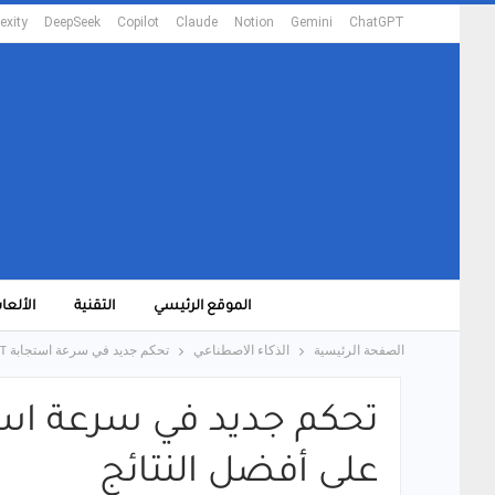
exity
DeepSeek
Copilot
Claude
Notion
Gemini
ChatGPT
الموقع الرئيسي
التقنية
الألعا
الصفحة الرئيسية
الذكاء الاصطناعي
تحكم جديد في سرعة استجابة ChatGPT: إليك كيفية إبطائه أو تسريعه للحصول على أفضل النتائج
على أفضل النتائج