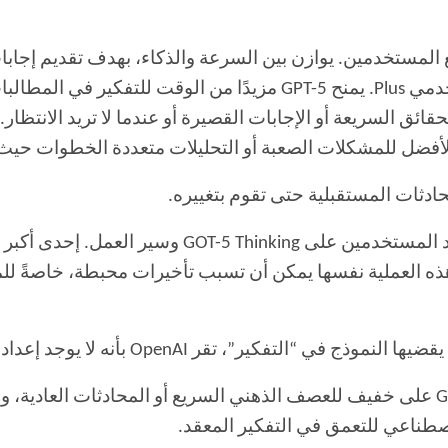
يع المستخدمين. يوازن بين السرعة والذكاء، بهدف تقديم إجا
 حساب بطء الردود.
لحقائق السريعة أو الإجابات القصيرة أو عندما لا تريد الانتظار.
الأفضل للمشكلات الصعبة أو التحليلات متعددة الخطوات حيث 
ادثات المستقبلية حتى تقوم بتغييره.
ه العملية نفسها يمكن أن تسبب تأخيرات محبطة، خاصةً للم
تقر OpenAI بأنه لا يوجد إعداد واحد يناسب كل سيناريو.
من الناحية العملية، هذا يعني أنك قد تبقي GPT-5 على خفيف للعصف الذهني السريع أو ا
لاصطناعي للتعمق في التفكير المعقد.