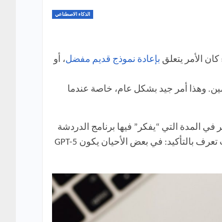
الذكاء الاصطناعي
ان الأمر يتعلق
بإعادة نموذج قديم مفضل
، أو
 المستخدمين. وهذا أمر جيد بشكل عام، خاصة عندما
خدمين. مستخدمو ChatGPT أصبح لديهم الآن تحكم أكبر في المدة التي “يفكر” فيها برنامج الدردشة
قبل إنشاء الرد، في خطوة تهدف إلى معالجة إحدى أكثر الملاحظات شيوعًا. إذا كنت من المستخدمين، فأنت تعرف بالتأكيد: في بعض الأحيان يكون GPT-5