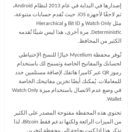
إصدارها في البداية في عام 2013 لنظام Android،
ثم لاحقًا لأجهزة iOS. حيث تُقدم حسابات متنوعة،
مثل Watch Only و Bit ID و Hierarchical
Deterministic. مرة أخرى، هذا ليس شيئًا تُقدمه
الكثير من المحافظ.
تُوفر محفظة Mycelium خيارًا للنسخ الإحتياطي
لحسابك والمفاتيح الخاصة وتسمح لك باستخدام
رموز QR عبر كاميرا هاتفك لإضافة مستلمين جدد
للمعاملات. يُمكنك أيضًا تخزين مفاتيحك الخاصة
في وضع عدم الاتصال باستخدام ميزة Watch Only
Wallet.
تحتوي هذه المحفظة مفتوحة المصدر على الكثير
من الميزات الرائعة ولكنها تدعم فقط Bitcoin، لذا
تذكر هذا إذا كنت بحاجة إلى محفظة لتخزين