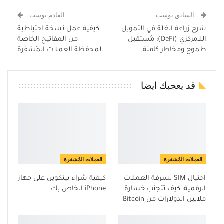
السابق بوست
القادم بوست
شرح زراعة الغلة في التمويل
كيفية عمل نسخة احتياطية
اللامركزي (DeFi): مُستقبل
من المفاتيح الخاصة
طموح ومخاطر كامنة
لمحفظة العملات المُشفرة
قد يعجبك ايضا
العملات المُشفرة
العملات المُشفرة
احتيال SIM لسرقة العملات
كيفية شراء بيتكوين على جهاز
الرقمية: كيف تتجنب خسارة
iPhone الخاص بك
ملايين الدولارات من Bitcoin