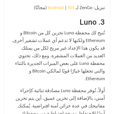
تنزيل: ZenGo لـ
iOS
|
Android
(مجانًا)
3. Luno
تُتيح لك محفظة Luno تخزين كل من Bitcoin و
Ethereum ولكنها لا تدعم أي عملات تشفير أخرى.
قد يكون هذا الإعداد غير مريح لكل من يمتلك
العديد من العملات المشفرة. ومع ذلك، تحتوي
محفظة Luno على بعض الميزات الجديرة بالثناء
والتي تجعلها خيارًا قويًا لمالكي Bitcoin و
Ethereum.
أولاً، تُوفر محفظة Luno مصادقة ثنائية كإجراء
أمني، بالإضافة إلى تخزين عميق، أين يتم تخزين
مفاتيحك في عدة خزائن آمنة افتراضية. يُمكنك
أيضًا الاحتفاظ بنسخة احتياطية من محفظتك