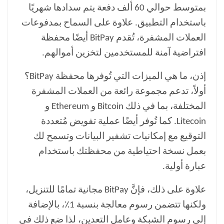
بمتوسط ​​حوالي 60 ألف دفعة يتم سدادها شهريًا
باستخدام التطبيق. علاوة على السماح بمدفوعات
العملات المشفرة، تُقدم BitPay أيضًا محفظة
افتراضية آمنة للمستخدمين لتخزين أموالهم.
إذن، ما هي الميزات التي تُوفرها محفظة BitPay؟
أولاً، تدعم مجموعة رائعة من العملات المشفرة
المختلفة، بما في ذلك Bitcoin و Ethereum و
Litecoin. كما تُوفر أيضًا عملية تفويض مُتعددة
التوقيع مع إمكانيات تشفير البيانات وتسمح لك
بعمل نسخة احتياطية من محفظتك باستخدام
عبارة أولية.
علاوة على ذلك، فإنَّ BitPay مجانية تمامًا للتنزيل،
ولكنها تتضمن رسوم معالجة بنسبة 1٪، بالإضافة
إلى رسوم الشبكة وعامل التعدين، لذا ضع ذلك في