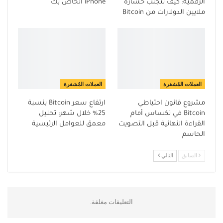
الرقمية: كيف تتجنب خسارة
iPhone الخاص بك
ملايين الدولارات من Bitcoin
العملات المُشفرة
العملات المُشفرة
مشروع قانون احتياطي
ارتفاع سعر Bitcoin بنسبة
Bitcoin في تكساس أمام
25% خلال شهر: تحليل
القراءة النهائية قبل التصويت
معمق للعوامل الرئيسية
الحاسم
السابق
التالي
التعليقات مغلقة.