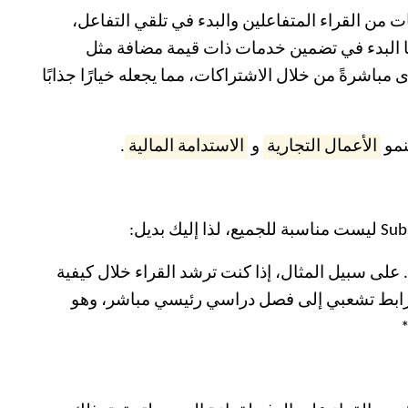
إلى بضع مئات من القراء المتفاعلين والبدء في تلقي التفاعل،
ين. يمكنك أيضًا البدء في تضمين خدمات ذات قيمة مضافة مثل
. *ملاحظة الخبراء: يتيح Substack تحقيق الدخل من المحتوى مباشرةً من خلال الاشتراكات، مما يجعله خيارًا جذابًا
نمو
الأعمال التجارية
و
الاستدامة المالية
.
 على سبيل المثال، إذا كنت ترشد القراء خلال كيفية
ويم محتوى لمدة 30 يومًا في النهاية، أو حتى إضافة رابط تشعبي إلى فصل دراسي رئيسي مباشر، وهو
*