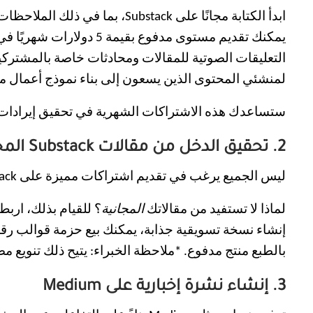
ابدأ الكتابة مجانًا على tack
يمكنك تقديم مستوى مدفو
لمنشئي المحتوى الذين يسعون إلى بناء نموذج أعمال م
ستساعدك هذه الاشتراكات الشهرية في تحقيق إيرادات متك
2. تحقيق الدخل من مقالات Substack المجانية الخاصة بك
ليس الجميع يرغب في تقديم اشتراكات مميزة على Substack؛ فالاستفادة المباشرة من رسالتك الإخبارية على Substack ليست مناسبة للجميع، لذا إليك بديل:
لماذا لا تستفيد من مقالاتك
المجانية
؟ للقيام بذلك، اربط
بالطبع منتج مدفوع. *ملاحظة الخبراء: يتيح ذلك تنويع م
3. إنشاء نشرة إخبارية على Medium