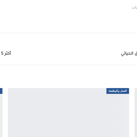
أكثر 5 مهن خطورة وإرهاقًا في العالم: دليل للوظائف ذات العائد المُرتفع
العمل والوظيفة
ا