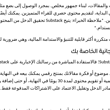
Subs، بما في ذلك الملاحظات والمقالات، لبناء جمهور مخلص. بمجرد الوصول 
ع بقيمة 5 دولارات شهريًا في البداية، لتقديم محتوى حصري للقراء المتميز
التعليقات الصوتية للمقالات ومحادثات خاصة بالمشتركين
ستدام.*
ررة أكثر قابلية للتنبؤ والاستدامة المالية، وهي ضرورية ل
 موضوع أو فكرة مقالاتك بمنتج رقمي يمكنك بيعه في النهاية.
إنشاء نسخة تسويقية جذابة، يمكنك بيع حزمة قوالب رقمية أو تق
صادر الدخل وتقليل الاعتماد على الاشتراكات المدفوعة فقط.