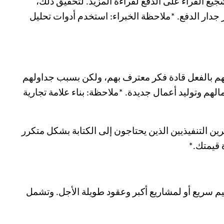
فع لتشجيع القراء على الدفع لقراءة المزيد. لتحقيق ذلك،
 جدار الدفع. *ملاحظة الخبراء: استخدم أدوات تحليل
في مجالاتهم. بعضهم بالفعل قادة فكر معترف بهم، ولكن بسبب جداولهم
وى والتفاعل على ملفاتهم الشخصية في LinkedIn لدفع التفاعل مع أعمالهم وتوليد أعمال جديدة. *ملاحظة: بناء علامة تجارية
ين التنفيذيين الذين يحتاجون إلى الكتابة بشكل متكرر
 قيمتك.*
م سريع أو لمشاريع أكبر وعقود طويلة الأجل. وتشمل