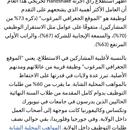
أظهر استطلاع رأي أجرته Handshake لخريجي هذا العام
أن العامل الأكثر أهمية الذي يشجعهم على التقدم
لوظيفة هو “الموقع الجغرافي المرغوب” (ذكره 73% من
المشاركين)، متفوقًا على عوامل مثل الاستقرار الوظيفي
(70%)، والسمعة الإيجابية للشركة (67%)، والراتب الأولي
المرتفع (63%).
بالنسبة لأغلبية المشاركين في الاستطلاع، يعني “الموقع
الجغرافي المرغوب” وظيفة قريبة من عائلاتهم ومدنهم
الأصلية. تبرز عدة ولايات في قدرتها على الاحتفاظ
بالمواهب المحلية الشابة. ما يقرب من 60% من طلبات
التوظيف بدوام كامل المقدمة من طلاب السنة النهائية
الحاليين الذين يدرسون في جامعات في نيويورك
وتكساس وكاليفورنيا كانت موجهة إلى أصحاب العمل
داخل الولاية. وفي جورجيا وفلوريدا، بقي حوالي نصف
طلبات التوظيف داخل الولاية.
المواهب المحلية الشابة