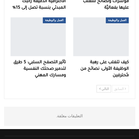
مؤشرات ونصائح للتغلب
الاحترافية الدقيقة راتبك
عليها بفعاليَّة
المبدئي بنسبة تصل إلى 15%
العمل والوظيفة
العمل والوظيفة
كيف تتغلب على رهبة
تأثير التصفح السلبي: 5 طرق
الوظيفة الأولى: نصائح من
لتدمير صحتك النفسية
مُحترفين
ومسارك المهني
السابق
التالي
التعليقات مغلقة.