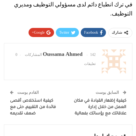
في ترك انطباع دائم لدى مسؤولي التوظيف ومديري
التوظيف.
Google+
Twitter
Facebook
شارك
Pinterest
WhatsApp
ReddIt
البريد الإلكتروني
Oussama Ahmed
142 المشاركات
0
تعليقات
السابق بوست
القادم بوست
كيفية إظهار القيادة في مكان
كيفية استخلاص أقصى
العمل من خلال إدارة
فائدة من التقييم، حتى مع
علاقاتك مع رؤسائك بفعالية
ضعف تقديمه