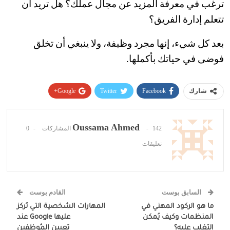
ترغب في معرفة المزيد عن مجال عملك؟ هل تريد أن
تتعلم إدارة الفريق؟
بعد كل شيء، إنها مجرد وظيفة، ولا ينبغي أن تخلق
فوضى في حياتك بأكملها.
Google+
Twitter
Facebook
شارك
Pinterest
WhatsApp
ReddIt
البريد الإلكتروني
Oussama Ahmed
142 المشاركات
0
تعليقات
السابق بوست
القادم بوست
ما هو الركود المهني في
المهارات الشخصية التي تُركز
المنظمات وكيف يُمكن
عليها Google عند
التغلب عليه؟
تعيين المُوظفين