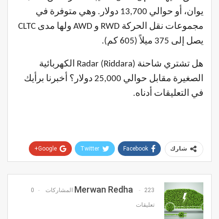
يوان، أو حوالي 13,700 دولار. وهي متوفرة في
مجموعات نقل الحركة RWD و AWD ولها مدى CLTC
يصل إلى 375 ميلاً (605 كم).
هل تشتري شاحنة Radar (Riddara) الكهربائية
الصغيرة مقابل حوالي 25,000 دولار؟ أخبرنا برأيك
في التعليقات أدناه.
Google+
Twitter
Facebook
شارك
Pinterest
WhatsApp
ReddIt
البريد الإلكتروني
Merwan Redha
223 المشاركات
0
تعليقات