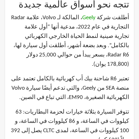
تتجه نحو أسواق عالمية جديدة
أطلقت شركة
Geely
، المالكة لـ Volvo، علامة Radar
التجارية في عام 2022، مدعية أنها “أول علامة
تجارية صينية لنمط الحياة الخارجي الكهربائي
بالكامل”. وبعد بضعة أشهر، أطلقت أول سيارة لها،
Radar R6، بسعر يبدأ من حوالي 25,000 دولار
(178,800 يوان).
تعتبر R6 شاحنة بيك أب كهربائية بالكامل تعتمد على
منصة SEA من Geely، والتي تدعم أيضًا سيارة Volvo
الكهربائية الصغيرة، EM90، التي تباع في الصين.
تتوفر السيارة بثلاثة خيارات لحزمة البطاريات: 63
كيلووات في الساعة، و 86 كيلووات في الساعة، و
100 كيلووات في الساعة، لمدى CLTC يصل إلى 392