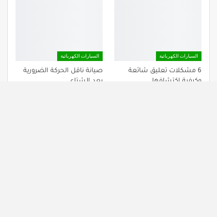
السيارات الكهربائية
السيارات الكهربائية
6 مشكلات تعليق شائعة
صيانة ناقل الحركة الضرورية
وكيفية اكتشافها
بعد الشتاء
السابق
التالي
التعليقات مغلقة.
نبذة عنا
اتصل بنا
سياسة الخصوصية
© 2026 - DzTecnium - EV. All Rights Reserved.