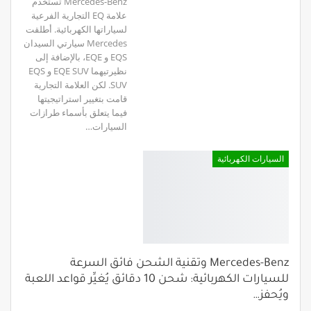
Mercedes-Benz تستخدم
علامة EQ التجارية الفرعية
لسياراتها الكهربائية. أطلقت
Mercedes سيارتي السيدان
EQS و EQE، بالإضافة إلى
نظيرتيهما EQE SUV و EQS
SUV. لكن العلامة التجارية
قامت بتغيير استراتيجيتها
فيما يتعلق بأسماء طرازات
السيارات…
السيارات الكهربائية
Mercedes-Benz وتقنية الشحن فائق السرعة
للسيارات الكهربائية: شحن 10 دقائق يُغيِّر قواعد اللعبة
ويُحفز…