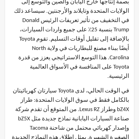
بصمة إنتاجها خارج اليابان والصين والتوسع إلى
الولايات المتحدة وتايلاند والأرجنتين. سيساعد ذلك
في التخفيف من تأثير تعريفات الرئيس Donald
Trump بنسبة 25٪ على جميع واردات السيارات،
بالإضافة إلى تقليل أوقات التسليم. تقوم Toyota
أيضًا ببناء مصنع للبطاريات في ولاية North
Carolina. هذا التوسع الاستراتيجي يعزز من قدرة
Toyota على المنافسة في الأسواق العالمية
الرئيسية.
في الوقت الحالي، لدى Toyota سيارتان كهربائيتان
بالكامل فقط في سوق الولايات المتحدة: طراز
bZ4X وطراز Lexus RZ. من المتوقع أن تقدم شركة
صناعة السيارات اليابانية نماذج جديدة مثل bZ5X
وإصدار كهربائي محتمل من شاحنة Tacoma
الصغيرة الشهيرة. يمثل إطلاق هذه النماذج الجديدة