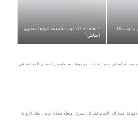
Fallout New Vegas: أماكن بداية DLC
The Sims 4: كيف تكشف هوية السارق
الملكي؟
قًا، أو منصات غير ملموسة، أو، في بعض الحالات، مجموعة بسيطة من القضبان المعدنية. في
سيًا في دفع كل قصة إلى الأمام. لقد كان شريرًا، وبطلًا مضادًا، وحتى بطل الرواية