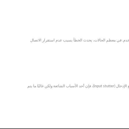
افقة على اتفاقية المستخدم. في معظم الحالات، يحدث الخطأ بسبب عدم استقرار الاتصال
عندما تلعب ألعابًا وتبدأ في ملاحظة مشكلات في الأداء مثل التأخير (lag)، أو انخفاض الإطارات (frame drops)، أو تقطع الإدخال (input stutter)، فإن أحد الأسباب الشائعة ولكن غالبًا ما يتم