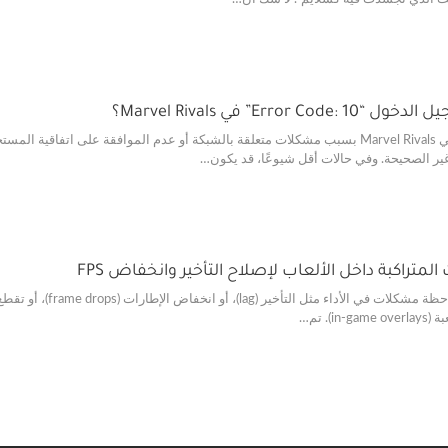
Err” في Marvel Rivals؟
غالبًا ما يظهر رمز الخطأ 10 في Marvel Rivals بسبب مشكلات متعلقة بالشبكة أو عدم المو
غير الصحيحة. وفي حالات أقل شيوعًا، قد يكون…
متراكبة داخل الألعاب لإصلاح التأخير وانخفاض FPS
). تم…