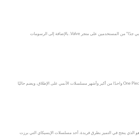
لعبة تقمص الأدوار (RPG) الجديدة على Steam، Cartapli: Fold Quest، مجانية تمامًا للعب وتحظى بالفعل بتقييم "إيجابي جدًا" من المستخدمين على متجر Valve. بالإضافة إلى الرسومات
في عالم الأنمي، عندما نتحدث عن المسلسلات الطويلة، يتبادر إلى الذهن فورًا اسم One Piece. ففي النهاية، يعتبر One Piece واحدًا من أكبر وأشهر مسلسلات الأنمي على الإطلاق، ويضم حاليًا
 هو الذي ينجح في التميز بطرق فريدة. أحد مسلسلات الإيسيكاي التي برزت