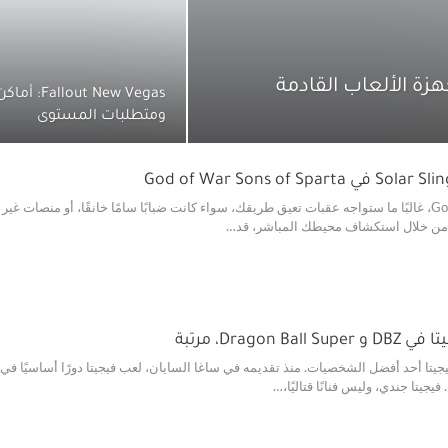
ومتطلبات المستوى
في God of War: Sons of Sparta، غالبًا ما ستواجه عقبات تعيق طريقك، سواء كانت ضبابًا سامًا خان
از من خلال استكشاف محيطك المباشر، قد…
Dragon Bal، يعتبر فيجيتا أحد أفضل الشخصيات. منذ تقديمه في ساغا السايان، لعب فيجيتا دورًا أسا
جيتا جندي، وليس فنانًا قتاليًا،…