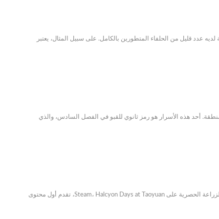
 لا يقوم دائمًا بتطوير البوكيمون الخاص به، إلا أن آش كيتشوم من سلسلة أنيمي Pokémon الأصلية لديه عدد قليل من الحلفاء المتطورين بالكامل. على سبيل المثال، يعتبر
فهم لكل منطقة. أحد هذه الأسرار هو رمز ثانوي للقبو في الفصل السادس، والذي
تم تحديث هذه المقالة في 14 فبراير 2026، مع تفاصيل إضافية. نُشرت لأول مرة في 13 فبراير 2026. لعبة محاكاة الزراعة الحصرية على Steam، Halcyon Days at Taoyuan، تقدم أول محتوى