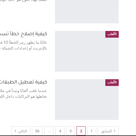
كيفية إصلاح خطأ تسجيل الدخول “or Code: 10
الألعاب
بالإنترنت أو إعدادات الشبكة 
كيفية تعطيل الطبقات ال
الألعاب
تجاهلها هو التراكبات داخل اللعبة (in-game overlays
السابق
1
2
3
4
…
56
التالي