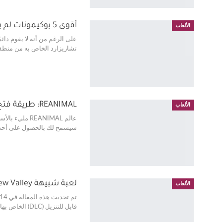
أقوى 5 بوكيمونات لم يمسكها آش أبداً
الألعاب
تشاريزارد الخاص به من منطقة
REANIMAL: طريقة فتح المخبأ السري (جميع الرموز)
الألعاب
عالم EANIMAL
سيسمح لك بالحصول على أحد ال
لعبة شبيهة Stardew Valley بتقييمات ممتازة و DLC مجاني على Steam حتى 24 فبراير
الألعاب
قابل للتنزيل (DLC) الخاص بها لفترة محدودة. يسمى Galloping Horse…