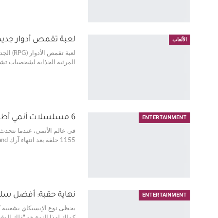
لعبة تقمص أدوار جديدة على Steam بتقييمات ممتا
الألعاب
المرئية الجذابة لشخصيات تشيبي،
6 مسلسلات أنمي أطول من One Piece: تعرف عليها الآن!
ENTERTAINMENT
1155 حلقة بعد انتهاء آرك Egghead Island في ديسمبر. يعتبر One…
نهاية حقبة: أفضل سل
ENTERTAINMENT
يحظى نوع الإيسيكاي بشعبية كب
كملك لهذا النوع هو "ذلك الو