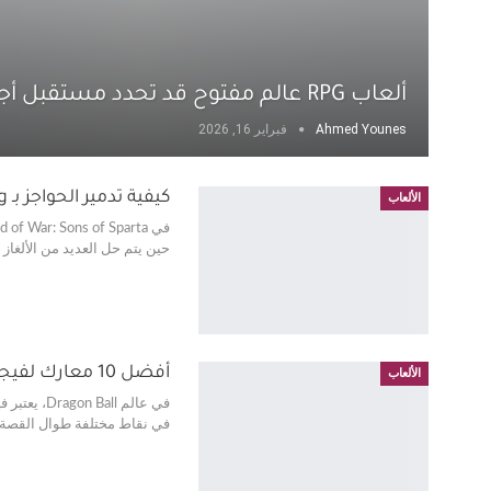
ألعاب RPG عالم مفتوح قد تحدد مستقبل أجهزة الألعاب القادمة
Ahmed Younes
فبراير 16, 2026
كيفية تدمير الحواجز بـ Solar Sling في God of War Sons of Sparta
الألعاب
حين يتم حل العديد من الألغ
أفضل 10 معارك لفيجيتا في DBZ و Dragon Ball Super، مرتبة
الألعاب
في عالم l
في نقاط مختلفة طوال القصة. في