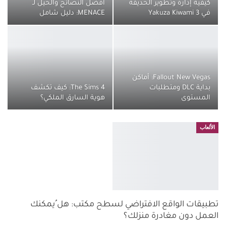
كيفية إدارة وتطوير الحديقة
أفضل النصائح والحيل لـ
في Yakuza Kiwami 3
MENACE: دليل شامل
Fallout New Vegas: أماكن
بداية DLC ومتطلبات
The Sims 4: كيف تكشف
المستوى
هوية السارق الملكي؟
الألعاب
تطبيقات الواقع الافتراضي لسطح مكتب: هل ُيمكنك
العمل دون مغادرة منزلك؟