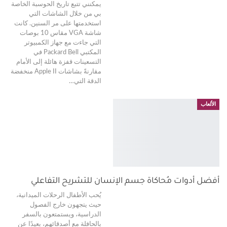
يمكنني تتبع تاريخ الحوسبة الخاصة
بي من خلال الشاشات التي
استخدمتها على مر السنين. كانت
شاشة VGA مقاس 10 بوصات
التي جاءت مع جهاز الكمبيوتر
المكتبي Packard Bell في
التسعينات قفزة هائلة إلى الأمام
مقارنةً بشاشات Apple II منخفضة
الدقة التي
…
الألعاب
أفضل أدوات مُحاكاة جسم الإنسان للتشريح التفاعلي
يُحب الأطفال الرحلات الميدانية،
حيث يتجهون خارج الفصول
الدراسية، ويستمتعون بالسفر
بالحافلة مع أصدقائهم، بعيدًا عن