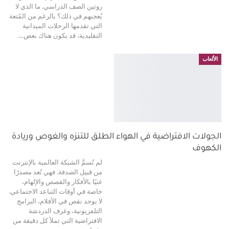
روتين الصف الدراسي. ما الذي لا
يُعجبهم في ذلك؟
بالرغم من المُتعة
التي تقدمها الرحلات الميدانية
التقليدية، قد يكون هناك بعض
…
الألعاب
الجولات الافتراضية في الهواء الطلق للتنزه والغوص وريادة
الكهوف
لم تُسمَّ الشبكة العالمية بالإنترنت
من قبيل الصدفة. فهي تُعد مصدرًا
غنيًا بالأفكار والقصص والإلهام،
خاصة في أوقات التباعد الاجتماعي.
لا يوجد نقص في الأفلام، البرامج
التلفزيونية، وغرف الدردشة
الافتراضية التي تملأ كل دقيقة من