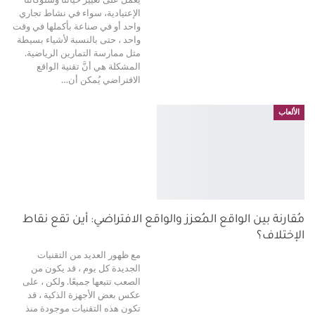
يعمل على تغيير حياتنا وسلوكاتنا
الإعتيادية، سواء في نشاط تجاري
واحد أو في صناعة بأكملها في وقت
واحد ، حتى بالنسبة لأشياء بسيطة
مثل ممارسة التمارين الرياضية.
المشكلة هي أنَّ تقنية الواقع
الافتراضي يُمكن أن
…
الألعاب
مُقارنة بين الواقع المُعزز والواقع الافتراضي: أين تقع نقاط
الإختلاف؟
مع ظهور العديد من التقنيات
الجديدة كل يوم ، قد يكون من
الصعب تتبعها جميعًا. ولكن ، على
عكس بعض الأجهزة الذكية ، قد
تكون هذه التقنيات موجودة منذ