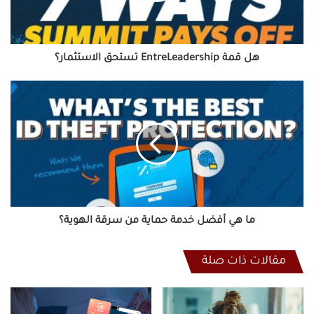
هل قمة EntreLeadership تستحق الاستثمار؟
ما
هي
أفضل
خدمة
حماية
من
سرقة
الهوية؟
ما هي أفضل خدمة حماية من سرقة الهوية؟
مقالات ذات صلة