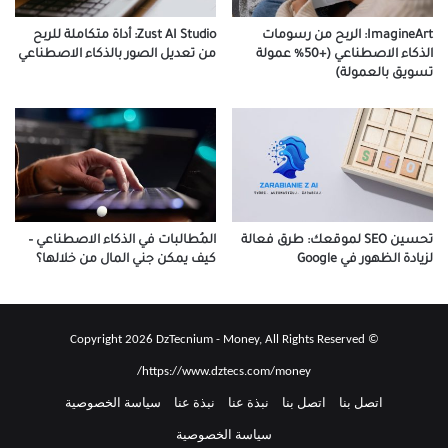
ImagineArt: الربح من رسومات
Zust AI Studio: أداة متكاملة للربح
الذكاء الاصطناعي (+50% عمولة
من تعديل الصور بالذكاء الاصطناعي
تسويق بالعمولة)
تحسين SEO لموقعك: طرق فعالة
المُطالبات في الذكاء الاصطناعي –
لزيادة الظهور في Google
كيف يمكن جني المال من خلالها؟
© Copyright 2026 DzTecnium - Money, All Rights Reserved
https://www.dztecs.com/money/
اتصل بنا
اتصل بنا
نبذة عنا
نبذة عنا
سياسة الخصوصية
سياسة الخصوصية