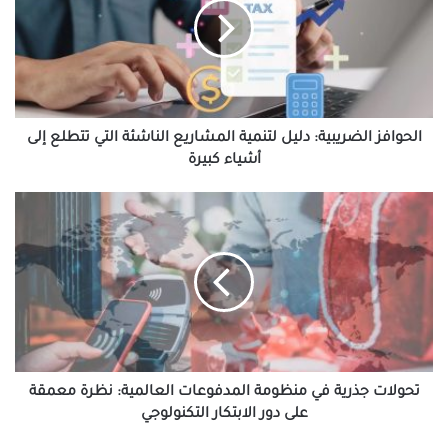
لتنمية
المشاريع
الناشئة
التي
تتطلع
إلى
أشياء
الحوافز الضريبية: دليل لتنمية المشاريع الناشئة التي تتطلع إلى
كبيرة
أشياء كبيرة
تحولات
جذرية
في
منظومة
المدفوعات
العالمية:
نظرة
معمقة
على
دور
تحولات جذرية في منظومة المدفوعات العالمية: نظرة معمقة
الابتكار
على دور الابتكار التكنولوجي
التكنولوجي