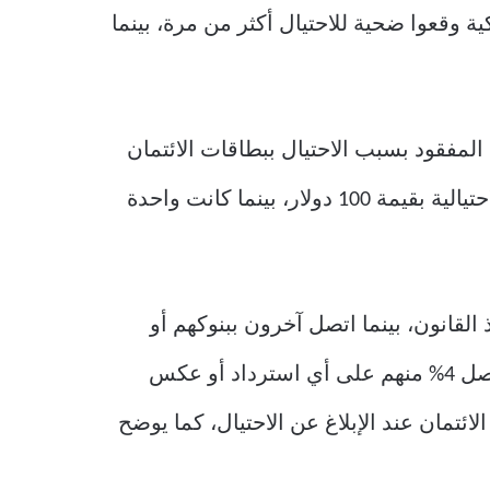
تحدة الأمريكية وقعوا ضحية للاحتيال أكثر من مرة، بينما
لى بطاقات الائتمان. في عام 2022، كان متوسط ​​المبلغ المفقود بسبب الاحتيال ببطاقات الائتمان
79 دولارًا، وارتفع إلى 100 دولار مذهل لكل بطاقة في عام 2024. وكانت أكثر من 50% من الرسوم الاحتيالية بقيمة 100 دولار، بينما كانت واحدة
 بوكالات إنفاذ القانون، بينما اتصل آخرون ببنوكهم أو
جهات الإصدار الأخرى. من بين هؤلاء، تم عكس أو استرداد رسوم 49% فقط من الضحايا، بينما لم يحصل 4% منهم على أي استرداد أو عكس
قة الائتمان عند الإبلاغ عن الاحتيال، كما يوضح