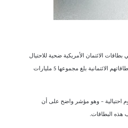
% من حاملي بطاقات الائتمان الأمريكية ضحية للاحتيال
في عامي 2023 و2024. ويضيف التقرير أن أكثر من 52 مليون أمريكي تعرضوا لرسوم احتيالية على بطاقاتهم الائتمانية بلغ مجموعها 5 مليارات
مان التي تعرضت لرسوم احتيالية – وهو مؤشر واضح على أن
ب هذه البطاقات.