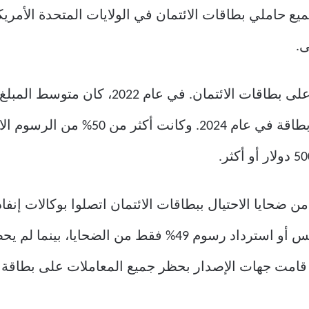
ر Experian أيضًا أن 45% من جميع حاملي بطاقات الائتمان في الولايات الم
بالإضافة إلى ذلك، ارتفع أيضًا مبلغ الاحتيال ع
المعتقد على نطاق واسع أن حوالي 4% من ضحايا الاحتيال ببطاقات الائتمان اتصلوا
 جميع الحالات، قامت جهات الإصدار بحظر جميع المعاملات على بطا