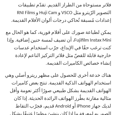
فلاتر مستوحاة من الطراز القديم. تقدّم تطبيقات
التصوير الرّيترو مثل VSCO و Huji Cam و RNI Films
إعدادات مُسبقة تُحاكي درجات ألوان الأفلام القديمة.
يمكن لطباعة صورك على أفلام فورية، كما هو الحال مع
Fujifilm Instax Mini، أن تضيف لمسة حنين إضافية.
وإذا
كنت ترغب حقًا في الإبداع، جرّب استخدام عدسات
خارجية قابلة للقصّ مثل فلاتر التركيز الناعم
لإعادة
إنشاء خصائص الكاميرات القديمة.
هناك خدعة أخرى للحصول على مظهر ريترو أصلي وهي
استخدام الهواتف الذكية القديمة. تنتج بعض كاميرات
الهواتف القديمة بشكل طبيعي صورًا أكثر نعومة وأقل
مثالية مقارنة بطُرز الهواتف الرائدة الحديثة. إذا كان
لديك جهاز iPhone أو Android قديم، فجرّب التقاط
الصور به لمعرفة ما إذا كان ينشئ مظهرًا عتيقًا بشكل