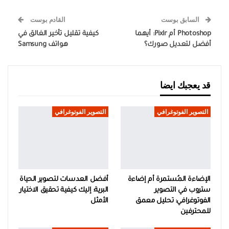
السابق بوست
القادم بوست
Photoshop أم Pixlr: أيهما
كيفية تقليل تأخير الغالق في
أفضل لتعديل صورك؟
هواتف Samsung
قد يعجبك ايضا
التصوير الفوتوغرافي
التصوير الفوتوغرافي
الإضاءة المُستمرة أم إضاءة
أفضل العدسات لتصوير الحياة
ستروب في التصوير
البرية: إليك كيفية تحقيق الاختيار
الفوتوغرافي: تحليل معمق
الأمثل
للمحترفين