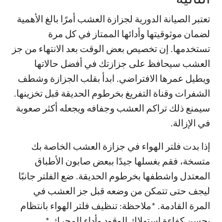
تعتبر الصيانة الدورية لجزازة العشب أمرًا بالغ الأهمية
لضمان موثوقيتها وأدائها الممتاز في كل مرة
تستخدمها. إن تخصيص بعض الوقت بعد الانتهاء من جز
العشب سيحافظ على جزازتك في أفضل حالاتها
ويطيل عمرها الافتراضي. ابدأ بقلب الجزازة وشطف
الشفرات وقناة التفريغ بخرطوم الحديقة قبل تخزينها.
سيمنع ذلك تراكم العشب وجفافه ويجعله أكثر صعوبة
في الإزالة.
إذا بدت فلتر الهواء في جزازة العشب الخاصة بك
متسخة، فقم بغسلها جيدًا ببعض صابون الأطباق
المعتدل واشطفها بخرطوم الحديقة. ضع الفلتر جانبًا
ليجف حتى تتمكن من وضعه قبل جز العشب في
المرة القادمة. *ملاحظة: تنظيف فلتر الهواء بانتظام
يحسن كفاءة استهلاك الوقود وأداء المحرك.*