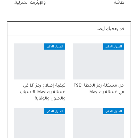
طائلة
والإيثرنت المنزلية.
قد يعجبك ايضا
المنزل الذكي
المنزل الذكي
حل مشكلة رمز الخطأ F9E1
كيفية إصلاح رمز LF في
في غسالة Maytag
غسالة Maytag: الأسباب
والحلول والوقاية
المنزل الذكي
المنزل الذكي