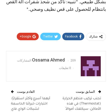
بشكل طبيعي. *تنبيه: تأكد من شحذ شفرات آلة القص
بانتظام للحصول على قص نظيف وصحي.*
Google+
Twitter
Facebook
شارك
Pinterest
WhatsApp
ReddIt
البريد الإلكتروني
Ossama Ahmed
209 المشاركات
0 تعليقات
السابق بوست
القادم بوست
تجنب تركيب منظم الحرارة
أيهما أسرع وأكثر استقرارًا:
(Thermostat) في هذه
اختبارات خبرائنا الحاسمة
الأماكن: سيكلفك أموالاً
لشبكات الواي فاي