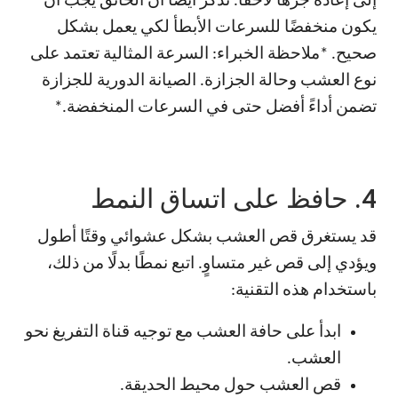
إلى إعادة جزها لاحقًا. تذكر أيضًا أن الخانق يجب أن
يكون منخفضًا للسرعات الأبطأ لكي يعمل بشكل
صحيح. *ملاحظة الخبراء: السرعة المثالية تعتمد على
نوع العشب وحالة الجزازة. الصيانة الدورية للجزازة
تضمن أداءً أفضل حتى في السرعات المنخفضة.*
4. حافظ على اتساق النمط
قد يستغرق قص العشب بشكل عشوائي وقتًا أطول
ويؤدي إلى قص غير متساوٍ. اتبع نمطًا بدلًا من ذلك،
باستخدام هذه التقنية:
ابدأ على حافة العشب مع توجيه قناة التفريغ نحو
العشب.
قص العشب حول محيط الحديقة.