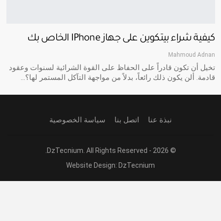
كيفية شراء بيتكوين على جهاز IPhone الخاص بك
Mahmoud Adnan
تخيل أن تكون قادراً على الحفاظ على القوة الشرائية لسنوات وعقود
قادمة. ألن يكون ذلك رائعاً، بدلاً من مواجهة التآكل المستمر لها؟…
نبذة عنا
اتصل بنا
سياسة الخصوصية
© 2026 - DzTecnium. All Rights Reserved.
Website Design:
DzTecnium