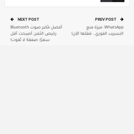
NEXT POST
PREV POST
WhatsApp: ميزة منع
أفضل مُكبر صوت Bluetooth
التسريب الفوري.. فعّلها الآن!
رخيص الثمن أصبحت أقل
سعرًا: صفقة لا تُفوت!
YOU MIGHT ALSO LIKE
تقنية
تقنية
بدّلت 5 تطبيقات Google
بعد تثبيت Pi-hole على شبكتي
ببدائل وأصبح هاتفي Android
المنزلية، شعرت وكأن الإنترنت
جديدًا كليًا
مكان آخر