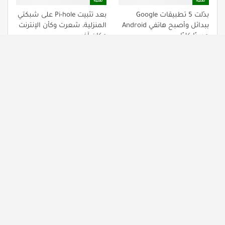
بدّلت 5 تطبيقات Google
بعد تثبيت Pi-hole على شبكتي
ببدائل وأصبح هاتفي Android
المنزلية، شعرت وكأن الإنترنت
جديدًا كليًا
مكان آخر
تقنية
تقنية
خطئي الطويل مع V-Sync:
ميزة رائعة في Windows لم
تحول واحد غيّر كل شيء
أكتشفها إلا بعد 15 عامًا
NEXT
PREV
Comments are closed.