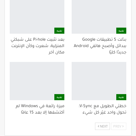
تقنية
تقنية
بدّلت 5 تطبيقات Google
بعد تثبيت Pi-hole على شبكتي
ببدائل وأصبح هاتفي Android
المنزلية، شعرت وكأن الإنترنت
جديدًا كليًا
مكان آخر
تقنية
تقنية
خطئي الطويل مع V-Sync:
ميزة رائعة في Windows لم
تحول واحد غيّر كل شيء
أكتشفها إلا بعد 15 عامًا
NEXT
PREV