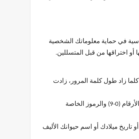
م التعريف الشخصي) خطوة أساسية في حماية معلوماتك الشخصية
أو اختراقها من قبل المتسللين.
ور طويلة قدر الإمكان، ويفضل أن تتجاوز 12 حرفًا. كلما زاد طول كلمة المرور، زادت
استخدم مزيجًا من الأحرف الكبيرة (A-Z) والأحرف الصغيرة (a-z) والأرقام (0-9) والرموز الخاصة
اريخ ميلادك أو اسم حيوانك الأليف