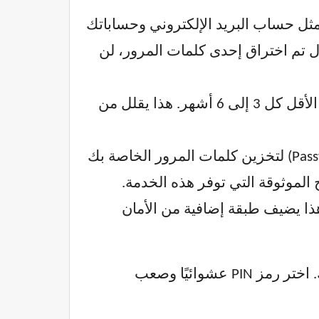
ل حساب البريد الإلكتروني وحساباتك
Facebook,) وحساباتك البنكية. في حال تم اختراق إحدى كلمات المرور، لن
قم بتغيير كلمات المرور الخاصة بك بشكل دوري، على الأقل كل 3 إلى 6 أشهر. هذا يقلل من
فكر في استخدام مدير كلمات المرور (Password Manager) لتخزين كلمات المرور الخاصة بك
لموثوقة التي توفر هذه الخدمة.
هذا يضيف طبقة إضافية من الأمان
بالنسبة لرموز PIN، تجنب استخدام رموز سهلة التخمين مثل “1234” أو “0000” أو تاريخ ميلادك. اختر رمز PIN عشوائيًا وصعب