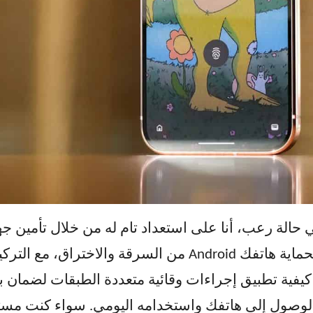
حالة رعب، أنا على استعداد تام له من خلال تأمين جها
الشامل يقدم لك استراتيجيات متقدمة لحماية هاتفك Android م
يفية تطبيق إجراءات وقائية متعددة الطبقات لضمان بق
صول إلى هاتفك واستخدامه اليومي. سواء كنت مستخدمًا 