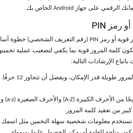
 على جهاز Android الخاص بك.
رمز PIN
يُعدّ تأمين حساباتك وأجهزتك بكلمة مرور قوية أو رمز PIN (رق
ن كلمة المرور قوية بما يكفي لتصعيب عملية تخمينها 
اتباع الإرشادات التالية:
: اجعل كلمة المر
بير من تعقيد كلمة المرور.
تستخدم معلومات شخصية سهلة التخمين مثل اسمك أو ت
 تكون متاحة للعامة أو يمكن الحصول عليها بسهولة.