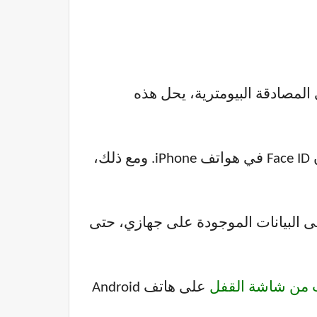
دة أو رمز PIN مكون من 6 أرقام، بالإضافة إلى المصادقة البيومترية، يحل هذه
تجدر الإشارة إلى أنّ خاصية التعرف على الوجه في هواتف Android ليست بنفس مستوى أمان Face ID في هواتف iPhone. ومع ذلك،
 البيانات الموجودة على جهازي، حتى
ت من شاشة القفل
على هاتف Android