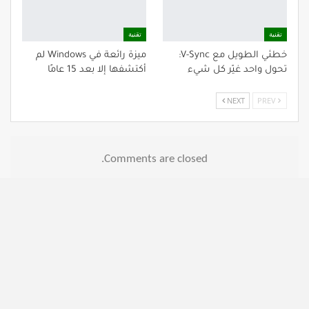
تقنية
تقنية
خطئي الطويل مع V-Sync:
ميزة رائعة في Windows لم
تحول واحد غيّر كل شيء
أكتشفها إلا بعد 15 عامًا
NEXT
PREV
Comments are closed.
نبذة عنا
اتصل بنا
سياسة الخصوصية
© 2026 - All Rights Reserved.
Website Design:
Dztecnium