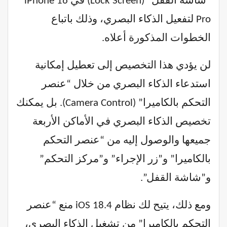
“شاشة القفل” (Lock Screen) في iPhone 16
Pro لتفعيل الذكاء البصري، وذلك باتباع
الخطوات المذكورة أعلاه.
لن يؤدي هذا التخصيص إلى تعطيل إمكانية
استدعاء الذكاء البصري من خلال “عنصر
التحكم بالكاميرا” (Camera Control). بل يمكنك
تخصيص الذكاء البصري في الأماكن الأربعة
جميعها والوصول إليه من “عنصر التحكم
بالكاميرا” و”زر الإجراء” و”مركز التحكم”
و”شاشة القفل”.
ومع ذلك، يتيح لك نظام iOS 18.4 منع “عنصر
التحكم بالكاميرا” من تشغيل الذكاء البصري،