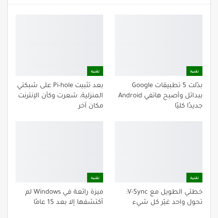
تقنية
تقنية
بدّلت 5 تطبيقات Google
بعد تثبيت Pi-hole على شبكتي
ببدائل وأصبح هاتفي Android
المنزلية، شعرت وكأن الإنترنت
جديدًا كليًا
مكان آخر
تقنية
تقنية
خطئي الطويل مع V-Sync:
ميزة رائعة في Windows لم
تحول واحد غيّر كل شيء
أكتشفها إلا بعد 15 عامًا