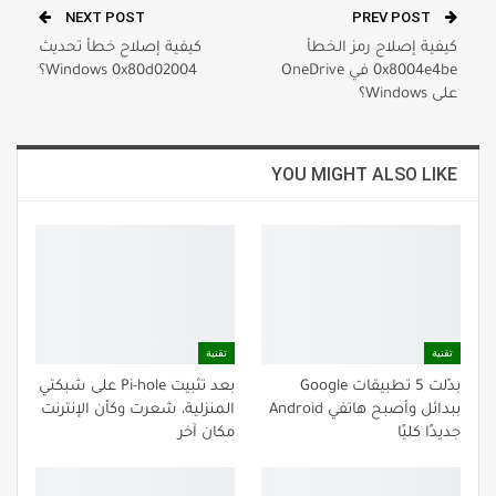
NEXT POST
PREV POST
كيفية إصلاح رمز الخطأ
كيفية إصلاح خطأ تحديث
0x8004e4be في OneDrive
Windows 0x80d02004؟
على Windows؟
YOU MIGHT ALSO LIKE
تقنية
تقنية
بدّلت 5 تطبيقات Google
بعد تثبيت Pi-hole على شبكتي
ببدائل وأصبح هاتفي Android
المنزلية، شعرت وكأن الإنترنت
جديدًا كليًا
مكان آخر