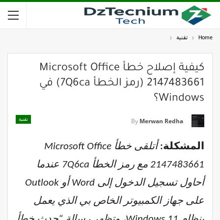
Home
تقنية
كيفية إصلاح خطأ Microsoft Office
2147483661 (رمز الخطأ 7Q6ca) في
Windows؟
تقنية
By
Merwan Redha
المشكلة:
أتلقى خطأ Microsoft Office
2147483661 مع رمز الخطأ 7Q6ca عندما
أحاول تسجيل الدخول إلى Word أو Outlook
على جهاز الكمبيوتر الخاص بي الذي يعمل
بنظام Windows 11، وتظهر رسالة “حدث خطأ