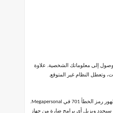
لوصول إلى معلوماتك الشخصية. علاوة
ات، وتعطل النظام غير المتوقع.
، فقد يؤدي ذلك إلى ظهور رمز الخطأ 701 في Megapersonal.
، اتبع الخطوات أدناه لإجراء فحص باستخدام Windows Defender، والذي سيحدد ويزيل أي برامج ضارة من جهاز