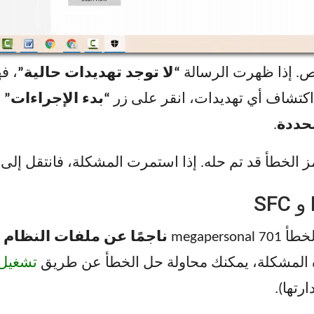
ص. إذا ظهرت الرسالة
“لا توجد تهديدات حالية”
، ف
م اكتشاف أي تهديدات، انقر على زر
“بدء الإجراءات”
لل
محددة
.
 الخطأ قد تم حله. إذا استمرت المشكلة، فانتقل إلى ال
megape
ناجمًا عن ملفات النظام ا
تشغيل فحص SFC (