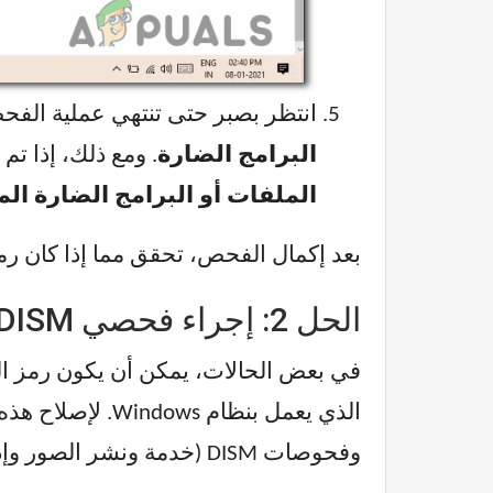
انتظر بصبر حتى تنتهي عملية الفح
البرامج الضارة
. ومع ذلك، إذا ت
الملفات أو البرامج الضارة ال
بعد إكمال الفحص، تحقق مما إذا كان رمز
الحل 2: إجراء فحصي DISM و SFC
في بعض الحالات، يمكن أن يكون رمز الخطأ rsonal 701
الذي يعمل بنظام Windows. لإصلاح هذه المشكلة، يمكنك محاولة حل الخطأ عن طريق
وفحوصات DISM (خدمة ونشر الصور وإدارتها).