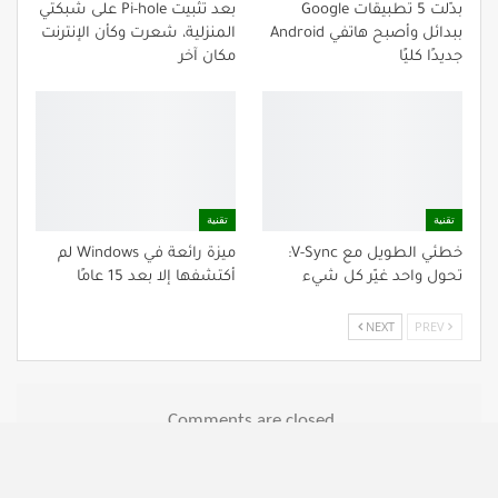
بدّلت 5 تطبيقات Google
بعد تثبيت Pi-hole على شبكتي
ببدائل وأصبح هاتفي Android
المنزلية، شعرت وكأن الإنترنت
جديدًا كليًا
مكان آخر
تقنية
تقنية
خطئي الطويل مع V-Sync:
ميزة رائعة في Windows لم
تحول واحد غيّر كل شيء
أكتشفها إلا بعد 15 عامًا
NEXT
PREV
Comments are closed.