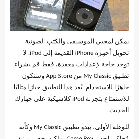
يمكن لمحبي الموسيقى والكتب الصوتية
تحويل أجهزة iPhone القديمة إلى iPod. لا
توجد حاجة لإعدادات معقدة، فقط قم بشراء
تطبيق My Classic من App Store وستكون
جاهزًا للاستخدام. يُعد هذا التطبيق خيارًا مثاليًا
للاستمتاع بتجربة iPod كلاسيكية على جهازك
الحديث.
للوهلة الأولى، يبدو تطبيق My Classic وكأنه
مُحاكي لجهاز Game Boy، ولكنه يخفي ميزة