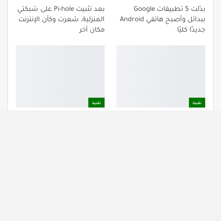
بدّلت 5 تطبيقات Google
بعد تثبيت Pi-hole على شبكتي
ببدائل وأصبح هاتفي Android
المنزلية، شعرت وكأن الإنترنت
جديدًا كليًا
مكان آخر
تقنية
تقنية
خطئي الطويل مع V-Sync:
ميزة رائعة في Windows لم
تحول واحد غيّر كل شيء
أكتشفها إلا بعد 15 عامًا
NEXT
PREV
Comments are closed.