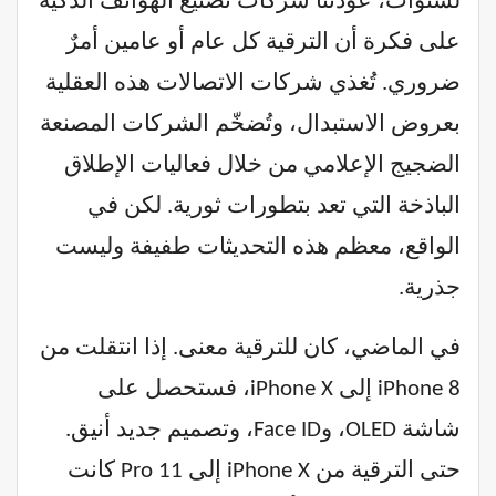
لسنوات، عوّدَتنا شركات تصنيع الهواتف الذكية
على فكرة أن الترقية كل عام أو عامين أمرٌ
ضروري. تُغذي شركات الاتصالات هذه العقلية
بعروض الاستبدال، وتُضخّم الشركات المصنعة
الضجيج الإعلامي من خلال فعاليات الإطلاق
الباذخة التي تعد بتطورات ثورية. لكن في
الواقع، معظم هذه التحديثات طفيفة وليست
جذرية.
في الماضي، كان للترقية معنى. إذا انتقلت من
iPhone 8 إلى iPhone X، فستحصل على
شاشة OLED، وFace ID، وتصميم جديد أنيق.
حتى الترقية من iPhone X إلى 11 Pro كانت