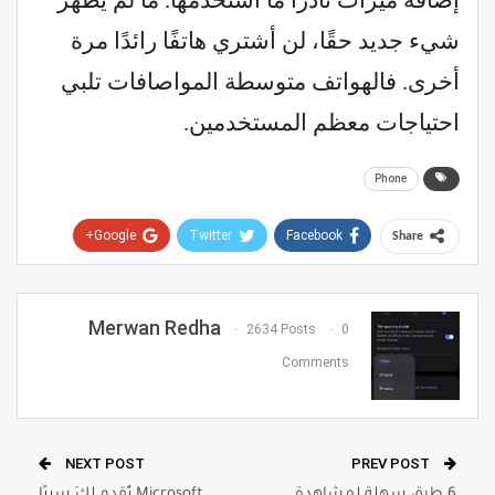
إضافة ميزات نادرًا ما أستخدمها. ما لم يظهر
شيء جديد حقًا، لن أشتري هاتفًا رائدًا مرة
أخرى. فالهواتف متوسطة المواصافات تلبي
احتياجات معظم المستخدمين.
Phone
Google+
Twitter
Facebook
Share
Pinterest
WhatsApp
ReddIt
Email
Merwan Redha
2634 Posts
0
Comments
NEXT POST
PREV POST
6 طرق سهلة لمشاهدة
Microsoft تُقدم لكَ سببًا