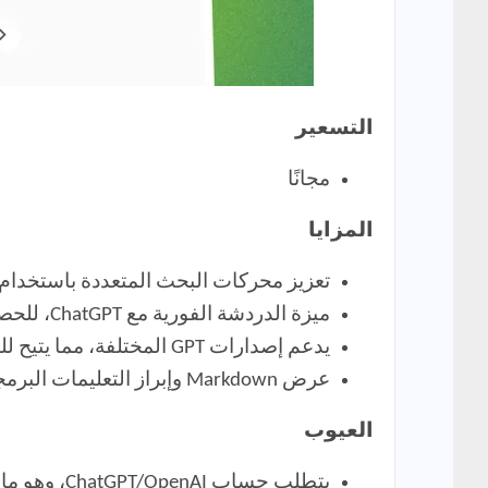
التسعير
مجانًا
المزايا
تعزيز محركات البحث المتعددة باستخدام ChatGPT، مما يوفر معلومات إضافية وتحليلات متعمقة
ميزة الدردشة الفورية مع ChatGPT، للحصول على إجابات سريعة ومخصصة لاستفسارات البحث.
يدعم إصدارات GPT المختلفة، مما يتيح للمستخدمين الاستفادة من أحدث التطورات في نماذج اللغة.
عرض Markdown وإبراز التعليمات البرمجية، مما يسهل قراءة وفهم المعلومات التقنية.
العيوب
يتطلب حساب ChatGPT/OpenAI، وهو ما قد يكون عائقًا لبعض المستخدمين.