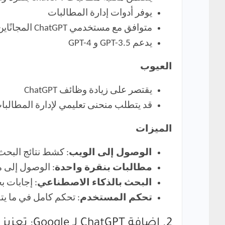
يوفر أدوات إدارة المطالبات
متوافق مع مستخدمي ChatGPT المجانًاين و Plus
يدعم GPT-3.5 و GPT-4
العيوب
يقتصر على زيادة وظائف ChatGPT
قد يتطلب منحنى تعليمي لإدارة المطالبا
الميزات
الوصول إلى الويب
: كشط نتائج البح
مطالبات بنقرة واحدة
: الوصول إلى م
البحث بالذكاء الاصطناعي
: إجابات 
تحكم المستخدم
: تحكم كامل في ما يت
2. إضافة ChatGPT لـ Google: تعزيز تجربة البحث