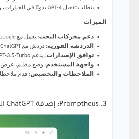
يتطلب تفعيل GPT-4 يدويًا في الخيارات، وقد لا يكون واضحًا لجميع المستخدمين.
الميزات
دعم محركات البحث
: يعمل مع Google و Bing و DuckDuckGo وغيرها، مما يجعله أداة متعددة الاستخدامات.
الدردشة الفورية
: دردش مع ChatGPT حول استفسارات البحث الخاصة بك، للحصول على توضيحات وإجابات مفصلة.
توافق الإصدارات
: يدعم GPT-3.5-Turbo و GPT-3 و GPT-4، مما يوفر مرونة في استخدام نماذج اللغة.
واجهة المستخدم
: وضع مظلم، عرض Markdown، وإبراز التعليمات البرمجية، لتحسين تجربة المستخدم
الملاحظات والتخصيص
: قدم ملاحظا
3. Promptheus: إضافة ChatGPT التفاعلية