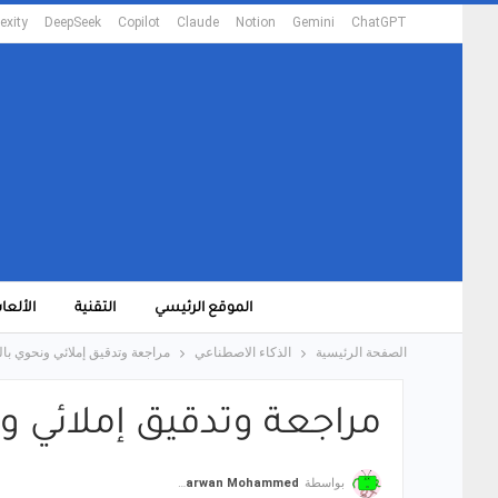
exity
DeepSeek
Copilot
Claude
Notion
Gemini
ChatGPT
الموقع الرئيسي
التقنية
الألعا
الصفحة الرئيسية
الذكاء الاصطناعي
مراجعة وتدقيق إملائي ونحوي بالذكاء ال
مراجعة وتدقيق إملائي ونحوي ب
بواسطة
Marwan Mohammed