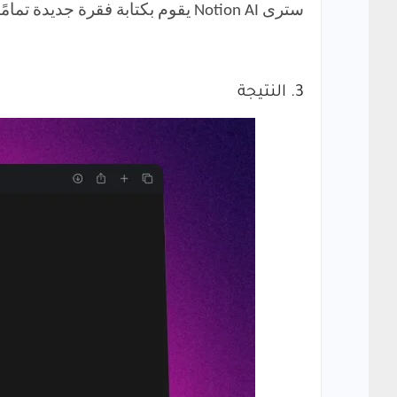
سترى Notion AI يقوم بكتابة فقرة جديدة تمامًا أسفل الفقرة القديمة مباشرةً. هذه الميزة تساعد على تحسين جودة المحتوى بشكل ملحوظ.
3. النتيجة