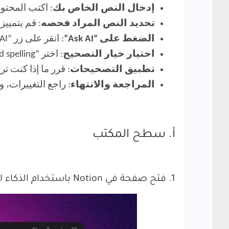
إدخال النص الخاص بك
: اكتب المحتو
تحديد النص المراد فحصه
: قم بتمييز
الضغط على “Ask AI”
: انقر على زر “Ask AI” الذي يظهر عند تحديد النص.
اختيار خيار التصحيح
: اختر “Fix grammar and spelling” من قائمة الذكاء الاصطناعي.
تطبيق التصحيحات
: قرر ما إذا كنت 
المراجعة والانتهاء
: راجع التغييرات،
أ. سطح المكتب
1. فتح صفحة في Notion باستخدام الذكاء الاصطناعي