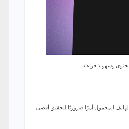
 من حصولك على تطبيق Notion على الهاتف المحمول. يُعد استخدام تطبيق Notion على الهاتف المحمول أمرًا ضروريًا لتحقيق أقصى