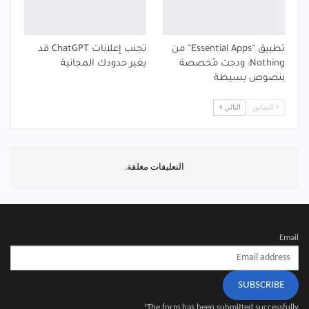
تطبيق “Essential Apps” من
تجنب إعلانات ChatGPT قد
Nothing: ودجت مُخصصة
يغير حدودك المجانية
بنصوص بسيطة
السابق
التالي
التعليقات مغلقة.
Email
SUBSCRIBE
The form has been submitted successfully!