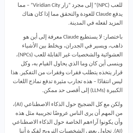
للعب (NPC)” إلى مجرد “زار Viridian City” – مما
يدفع Claude للعودة والتحقق مما إذا كان هناك
المزيد لفعله في المدينة.
باختصار: لا يستطيع Claude معرفة إلى أين هو
ذاهب، ويسير في الجدران، ويخلط بين الأشياء
العشوائية والشخصيات غير القابلة للعب (NPCs)،
وينسى أين كان وما الذي يحاول القيام به، وكل
قرار يتخذه يتطلب فقرات وفقرات من التفكير. هذا
ليس انتقادًا – هذه تجارب مثيرة تدفع نماذج اللغات
الكبيرة (LLMs) إلى أقصى حد ممكن.
ولكن مع كل الضجيج حول الذكاء الاصطناعي (AI)،
من المهم أن يرى الناس عروضًا تجريبية مثل هذه
وأن يكونوا آراءهم الخاصة حول الذكاء الاصطناعي
(AI). تحاول بعض الشخصيات الترويج لفكرة أننا