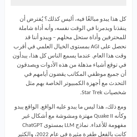
كل هذا يبدو مبالغًا فيه، أليس كذلك؟ يُفترض أن
ينقذنا ويدمرنا في الوقت نفسه، وأنه أداة شاملة
للمحترفين وأداة ستحل محلهم – ويبدو أننا قد
نحصل على AGI بمستوى الخيال العلمي في أقرب
وقت هذا العام. عندما يسمع الناس كل هذا، يبدأون
في توقع أشياء مذهلة من هذه الأدوات ويصدقون
أن جميع موظفي المكاتب يقضون أيامهم في
التحدث مع أجهزة الكمبيوتر الخاصة بهم مثل
شخصيات Star Trek.
ومع ذلك، هذا ليس ما يبدو عليه الواقع. الواقع يبدو
وكأنه Quake II مهتزة ومشوشة مع أشكال غير
مفهومة للأعداء. نماذج LLM بمستوى ChatGPT
كانت بالفعل طفرة مثيرة في عام 2022، والكثير