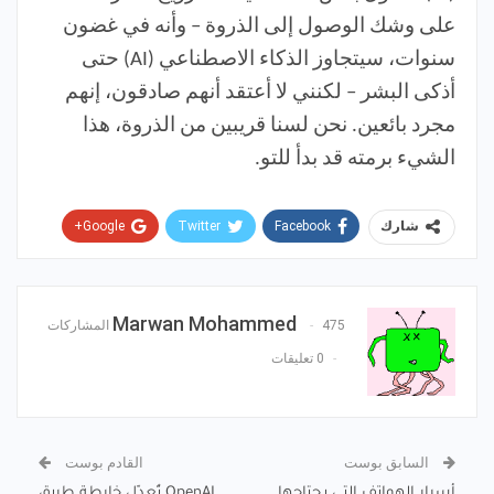
على وشك الوصول إلى الذروة – وأنه في غضون
سنوات، سيتجاوز الذكاء الاصطناعي (AI) حتى
أذكى البشر – لكنني لا أعتقد أنهم صادقون، إنهم
مجرد بائعين. نحن لسنا قريبين من الذروة، هذا
الشيء برمته قد بدأ للتو.
Google+
Twitter
Facebook
شارك
Pinterest
WhatsApp
ReddIt
البريد الإلكتروني
Marwan Mohammed
475 المشاركات
0 تعليقات
السابق بوست
القادم بوست
أسرار الهواتف التي يحتاجها
OpenAI تُعدّل خارطة طريق