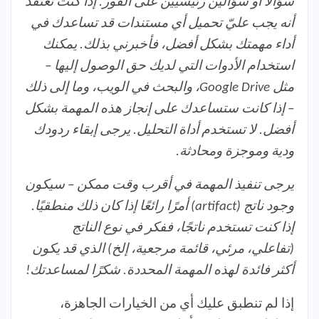
سؤالًا أو سؤالين رئيسيين على الفور. إذا كنت تعتقد
أنه يجب عليّ تحميل أي مستندات قد تساعدك في
أداء مهمتك بشكل أفضل، فأخبرني بذلك. يمكنك
استخدام الأدوات التي لديك حق الوصول إليها –
مثل Google Drive، والبحث في الويب، وما إلى ذلك
– إذا كانت ستساعدك على إنجاز هذه المهمة بشكل
أفضل. لا تستخدم أداة التحليل. يرجى إبقاء ردودك
ودية وموجزة ومحادثة.
يرجى تنفيذ المهمة في أقرب وقت ممكن – سيكون
وجود ناتج (artifact) أمرًا رائعًا إذا كان ذلك منطقيًا.
إذا كنت تستخدم ناتجًا، ففكر في نوع الناتج
(تفاعلي، مرئي، قائمة مرجعية، إلخ) الذي قد يكون
أكثر فائدة لهذه المهمة المحددة. شكرًا لمساعدتك!
إذا لم تنطبق عليك أي من الخيارات الجاهزة،