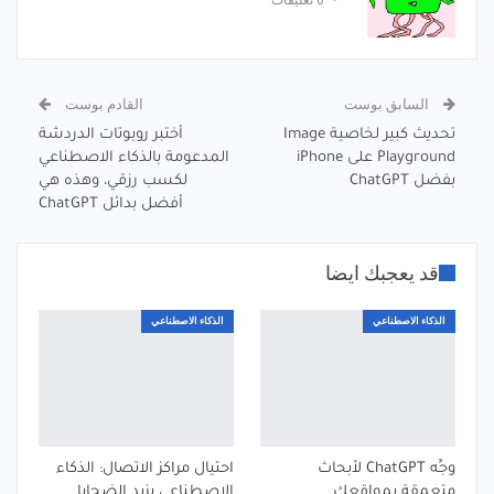
0 تعليقات
السابق بوست
القادم بوست
تحديث كبير لخاصية Image
أختبر روبوتات الدردشة
Playground على iPhone
المدعومة بالذكاء الاصطناعي
بفضل ChatGPT
لكسب رزقي، وهذه هي
أفضل بدائل ChatGPT
قد يعجبك ايضا
الذكاء الاصطناعي
الذكاء الاصطناعي
وجِّه ChatGPT لأبحاث
احتيال مراكز الاتصال: الذكاء
متعمقة بمواقعك
الاصطناعي يزيد الضحايا