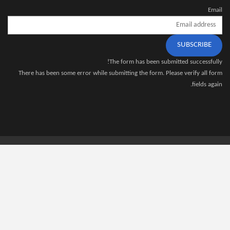
Email
SUBSCRIBE
The form has been submitted successfully!
There has been some error while submitting the form. Please verify all form
fields again.
نبذة عنا
اتصل بنا
سياسة الخصوصية
© 2026 - DzTecnium - AI. All Rights Reserved.
Website Design:
DzTecnium