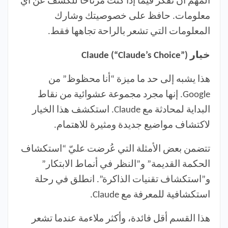
المهم أن تفكر فيما إذا كنت مرتاحًا للكشف عن أي
معلومات. حافظ على خصوصيتك وشارك
المعلومات التي تشعر بالراحة تجاهها فقط.
خيار Claude (“Claude’s Choice”)
هذا يشبه إلى حد ما ميزة “أنا محظوظ” من
Google. إنها مجرد مجموعة عشوائية من نقاط
البداية لمحادثة مع Claude. استكشف هذا الخيار
لاكتشاف مواضيع جديدة ومثيرة للاهتمام.
تتضمن بعض الأمثلة التي عُرضت عليّ “استكشاف
الحكمة القديمة” و”النظر في أنماط الابتكار”
و”استكشاف تقنيات الذاكرة”. انطلق في رحلة
استكشافية للمعرفة مع Claude.
هذا القسم أقل فائدة، وأكثر ملاءمة عندما تشعر