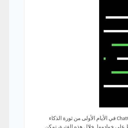
في مارس 2023، ليصبح النموذج الأساسي لخدمة الاشتراك المدفوع ChatGPT Plus في الأيام الأولى من ثورة الذكاء
 تسبب في ضغط على خوادمها. خلال هذه الفترة، تمكن