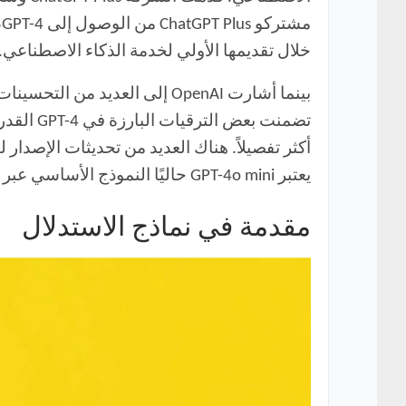
خلال تقديمها الأولي لخدمة الذكاء الاصطناعي.
تضمنت ب
أكثر تفصيلاً. هناك العديد من تحديثات الإصدار لنموذج GPT-4، بما في ذلك GPT-4 Turbo و PT-4 Turbo with Vision
يعتبر GPT-4o mini حاليًا النموذج الأساسي عبر جميع مستويات ChatGPT.
مقدمة في نماذج الاستدلال