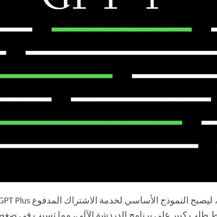
اعي. قدمت الشركة ChatGPT Plus وسط طلب كبير على برنامج الدردشة الآلي، مما