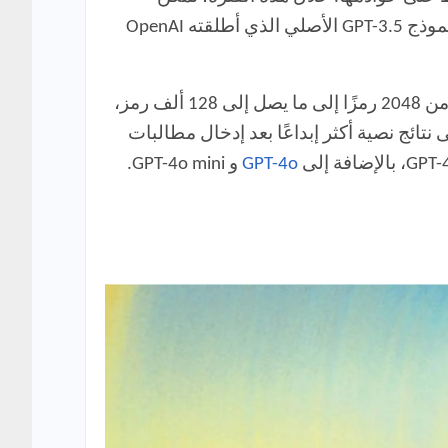
مشتركو ChatGPT Plus من الوصول إلى GPT-4، بينما تمكن مستخدمو ChatGPT المجانيون من الوصول إلى نموذج GPT-3.5 الأصلي الذي أطلقته OpenAI
بينما أشارت OpenAI إلى العديد من التحسينات بين GPT-3.5 و GPT-4، بما في ذلك زيادة حجم نافذة السياق من 2048 رمزًا إلى ما يصل إلى 128 ألف رمز،
 والحصول على نتائج نصية أكثر إبداعًا بعد إدخال مطالبات
GPT-4o
و GPT-4o mini.