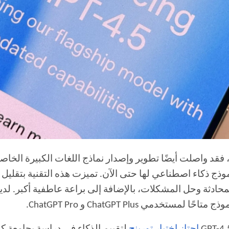
GPT- في أواخر فبراير 2025 كأكبر نموذج ذكاء اصطناعي لها حتى الآن. تميزت هذه
ادثة وحل المشكلات، بالإضافة إلى براعة عاطفية أكبر. لديه
دمي ChatGPT Plus و ChatGPT Pro.