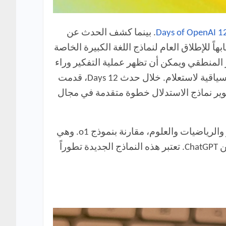
12 Days of Op
. بينما كشف الحدث عن
اً للإطلاق العام لنماذج اللغة الكبيرة الخاصة
 المنطقي ويمكن أن تظهر عملية التفكير وراء
نتائج الذكاء الاصطناعي. على النقيض من ذلك، يتم تدريب نماذج اللغة الكبيرة على البيانات لتقديم استجابة سياقية لاستعلام. خلال حدث 12 Days، قدمت
 التسعير هذا. يعتبر تطوير نماذج الاستدلال خطوة متقدمة في مجال
منذ ذلك الحين، أعلنت OpenAI عن نماذج الاستدلال الجديدة o3 و o4-mini مع تحسين الأداء في مهام الترميز والرياضيات والعلوم، مقارنة بنموذج o1. وهي
متاحة أيضاً ضمن باقة ChatGPT Plus بسعر 20 دولاراً، ويتم تضمين نموذج o4-mini ضمن المستوى المجاني من ChatGPT. تعتبر هذه النماذج الجديدة تطوراً