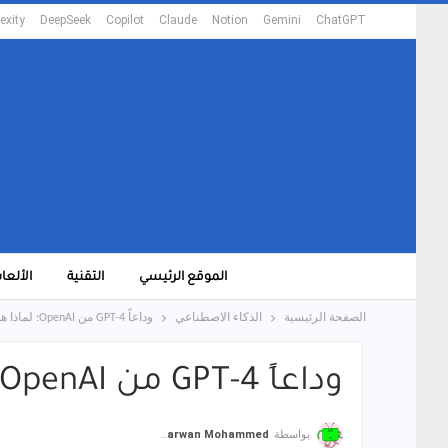
exity
DeepSeek
Copilot
Claude
Notion
Gemini
ChatGPT
الموقع الرئيسي
التقنية
الألعا
الصفحة الرئيسية
الذكاء الاصطناعي
وداعاً GPT-4 من OpenAI: لماذا هو خبر سار؟
وداعاً GPT-4 من OpenAI: لماذا هو خبر سار؟
بواسطة
Marwan Mohammed