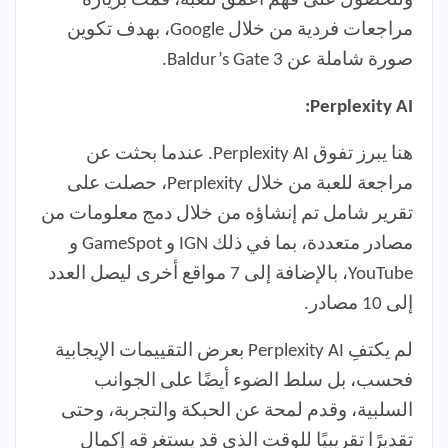
وللحصول على فهم أعمق للعبة، قمت بزيارة
مراجعات فردية من خلال Google، بهدف تكوين
صورة شاملة عن Baldur’s Gate 3.
Perplexity AI:
هنا يبرز تفوق Perplexity AI. عندما بحثت عن
مراجعة للعبة من خلال Perplexity، حصلت على
تقرير شامل تم إنشاؤه من خلال دمج معلومات من
مصادر متعددة، بما في ذلك IGN و GameSpot و
YouTube، بالإضافة إلى 7 مواقع أخرى ليصل العدد
إلى 10 مصادر.
لم يكتفِ Perplexity AI بعرض التقييمات الإيجابية
فحسب، بل سلط الضوء أيضًا على الجوانب
السلبية، وقدم لمحة عن الحبكة والتجربة، وحتى
تقديرًا تقريبيًا للوقت الذي قد يستغرقه إكمال