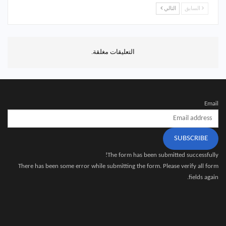
السابق
التالي
التعليقات مغلقة.
Email
SUBSCRIBE
The form has been submitted successfully!
There has been some error while submitting the form. Please verify all form
fields again.