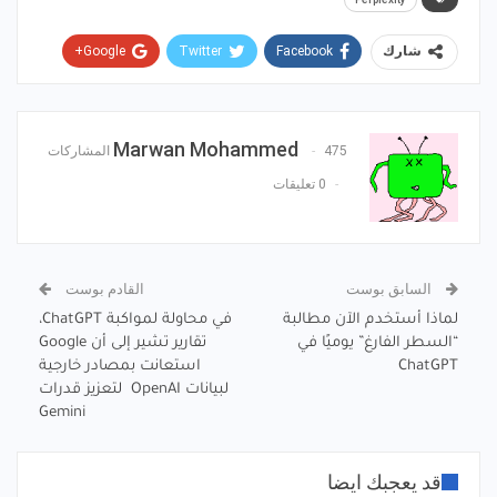
Google+
Twitter
Facebook
شارك
Pinterest
WhatsApp
ReddIt
البريد الإلكتروني
Marwan Mohammed
475 المشاركات
0 تعليقات
السابق بوست
القادم بوست
لماذا أستخدم الآن مطالبة
في محاولة لمواكبة ChatGPT،
“السطر الفارغ” يوميًا في
تقارير تشير إلى أن Google
ChatGPT
استعانت بمصادر خارجية
لبيانات OpenAI لتعزيز قدرات
Gemini
قد يعجبك ايضا