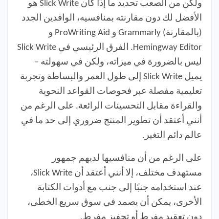
ولكن من الصعب تحديد ما إذا كان Slick Write هو
الأفضل لك دون مقارنته بمنافسيه، الوافدين الجدد
(بالمقارنة) Grammarly و ProWriting Aid و
Hemingway Editor. الفرق الرئيسي في Slick Write
ليس بالضرورة في ميزاته، ولكن في سهولته –
يميل Slick Write إلى طول العمر والبساطة وتجربة
تعليمية مفصلة عبر فحوصات القواعد النحوية
والقراءة مقابل التحسينات الرائعة. على الرغم من
أنني أعتقد أن تطوير المنتج ضروري إلى حد ما في
عالم دائم التغير.
على الرغم من أن منافسيها لديهم جمهور
مستهدف مختلف، إلا أنني أعتقد أن Slick Write،
عند استخدامه جنبًا إلى جنب مع أدوات الكتابة
الأخرى، يمكن أن يصمد في سوق سريع الخطى،
دون تعقيد مفرط أو تحفيز مفرط.