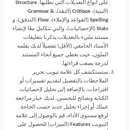
على أنواع التعديلات التي تطلبها:
Structure
(البنية)،
Critique
(النقد)،
Grammar &
Spelling
(القواعد والإملاء)،
Flow
(التدفق)، و
Stats
(الإحصائيات)، والتي تتكامل معًا لإنشاء
مستند مليء بالتعديلات يذكرنا بتعليقات
الأستاذ الجامعي (الأقل) تفضيلاً لديك بقلمه
الملون، حيث تغطي جميع أنحاء المستند
لدرجة يصعب قراءتها.
ستستكشف كل علامة تبويب تحرير
الملاحظات بالتفصيل لتقديم تفسيرات أو
اقتراحات، بالإضافة إلى تحليل لإحصائيات
الكتابة ونصائح للتحسين. لديك خيار مراجعة
عملك أو إجراء تحليل جديد حسب الحاجة.
لرفع مستوى الأداء، قم بالوصول إلى علامة
التبويب
Features
(الميزات) للحصول على