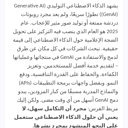
يشهد الذكاء الاصطناعي التوليدي (Generative AI
(GenAI)) تطورًا سريعًا، ولم يعد مجرد روبوتات
دردشة ممتعة أو توليد صور مثير للإعجاب. عام
2025 هو العام الذي ينصب فيه التركيز على تحويل
الضجة الإعلامية حول الذكاء الاصطناعي إلى قيمة
حقيقية. تبحث الشركات في كل مكان عن طرق
لدمج والاستفادة من GenAI في منتجاتها وعملياتها
– لتقديم خدمة أفضل للمستخدمين، وتعزيز
الكفاءة، والحفاظ على القدرة التنافسية، ودفع
النمو. وبفضل واجهات برمجة التطبيقات (APIs)
والنماذج المدربة مسبقًا من كبار المزودين، يبدو
دمج GenAI أسهل من أي وقت مضى. ولكن إليك
مربط الفرس:
مجرد أن التكامل سهل، لا
يعني أن حلول الذكاء الاصطناعي ستعمل
على النحو المنشود بمجرد نشرها.