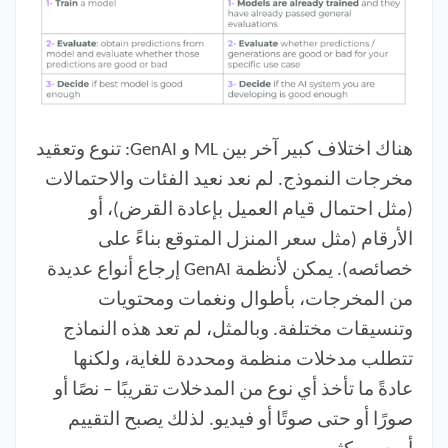
هناك اختلاف كبير آخر بين ML و GenAI: تنوع وتعقيد
مخرجات النموذج. لم نعد نعيد الفئات والاحتمالات
(مثل احتمال قيام العميل بإعادة القرض)، أو
الأرقام (مثل سعر المنزل المتوقع بناءً على
خصائصه). يمكن لأنظمة GenAI إرجاع أنواع عديدة
من المخرجات، بأطوال ونغمات ومحتويات
وتنسيقات مختلفة. وبالمثل، لم تعد هذه النماذج
تتطلب مدخلات منظمة ومحددة للغاية، ولكنها
عادةً ما تأخذ أي نوع من المدخلات تقريبًا – نصًا أو
صورًا أو حتى صوتًا أو فيديو. لذلك يصبح التقييم