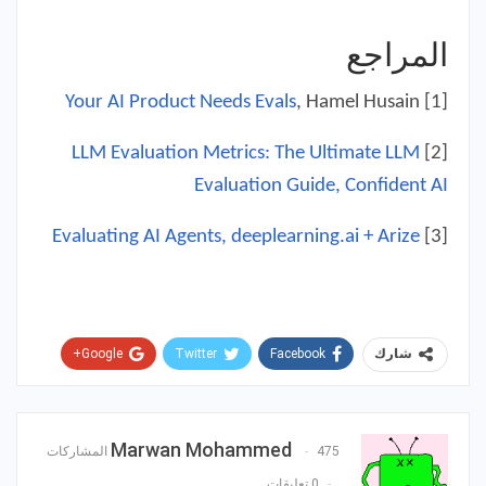
المراجع
Your AI Product Needs Evals
, Hamel Husain
[1]
LLM Evaluation Metrics: The Ultimate LLM
[2]
Evaluation Guide, Confident AI
Evaluating AI Agents, deeplearning.ai + Arize
[3]
Google+
Twitter
Facebook
شارك
Pinterest
WhatsApp
ReddIt
البريد الإلكتروني
Marwan Mohammed
475 المشاركات
0 تعليقات