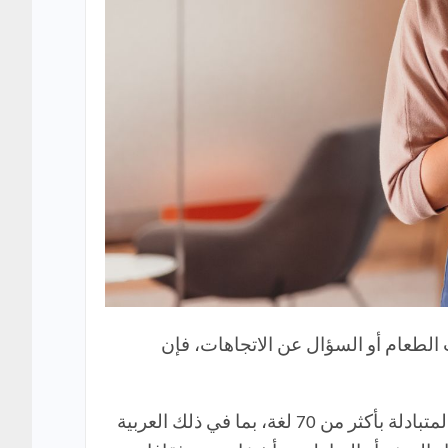
 الطعام أو السؤال عن الاتجاهات، فإن
لهذا السبب، يمكن أن يكون هذا التحديث تحديدًا بمثابة نقطة تحول. يدعم الآن Google Translate المحادثات المتبادلة بأكثر من 70 لغة، بما في ذلك العربية