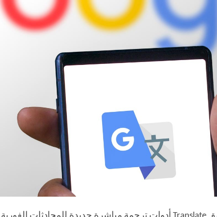
بفضل نماذج Gemini AI من Google، يطرح تطبيق Translate أدوات ترجمة مباشر