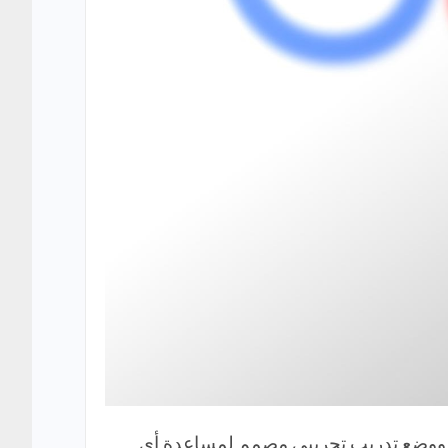
ة جديدة للمحادثات الفورية ووضع تدريب تجريبي مصمم لمساعدة أي