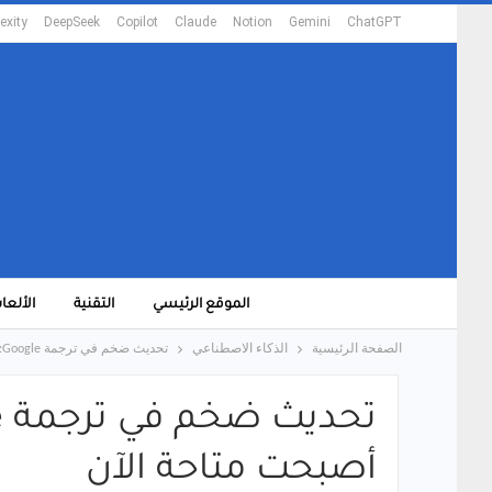
exity
DeepSeek
Copilot
Claude
Notion
Gemini
ChatGPT
الموقع الرئيسي
التقنية
الألعا
الصفحة الرئيسية
الذكاء الاصطناعي
تحديث ضخم في ترجمة Google: ميزات المحادثة المباشرة وتعلّم اللغات أصبحت متاحة الآن
أصبحت متاحة الآن