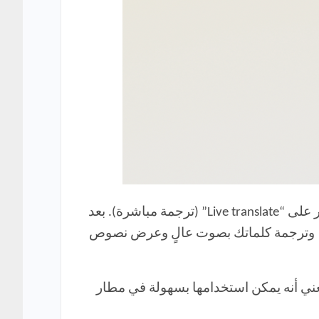
لاستخدام ميزة الترجمة الفورية، افتح تطبيق Google Translate على نظامي التشغيل Android أو iOS، ثم انقر على “Live translate” (ترجمة مباشرة). بعد
نغيم، وترجمة كلماتك بصوت عالٍ وعرض نصوص
مما يعني أنه يمكن استخدامها بسهولة في مطار