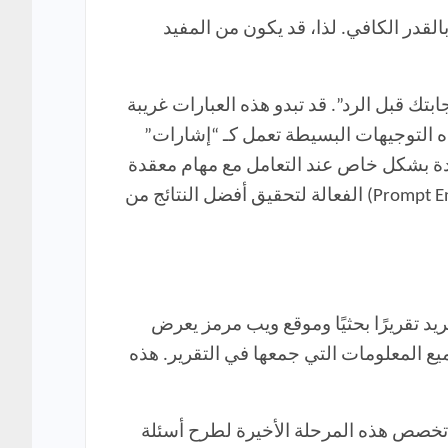
فكير”، ولكن في بعض الأحيان قد لا يُعمِل ChatGPT هذا “التفكير” بالقدر الكافي. لذا، قد يكون من المفيد
بتك قبل الرد”. قد تبدو هذه العبارات غريبة
ه التوجيهات البسيطة تعمل كـ “إشارات”
قنية مفيدة بشكل خاص عند التعامل مع مهام معقدة
تتطلب تحليلًا عميقًا أو تفكيرًا إبداعيًا. استخدام هذه التوجيهات يعتبر جزءًا من هندسة المطالبات (Prompt Engineering) الفعالة لتحقيق أفضل النتائج من
 تقريرًا بحثيًا وموقع ويب مرمز يعرض
د ذلك، اطلب من ChatGPT ترميز موقع ويب لعرض جميع المعلومات التي جمعها في التقرير. هذه
 أن تخصص هذه المرحلة الأخيرة لطرح أسئلة