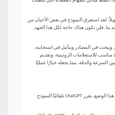
ذا النمط مثالي للمهام المعقدة التي تتطلب
يلاً. لقد استغرق النموذج في بعض الأحيان من
لى حد ما، فلن تكون هناك حاجة لكل هذا الجهد.
، سيبذل بعض التفكير، ويبحث في المصادر ويتأمل في استجابته،
 مناسب للاستعلامات الروتينية، وتقديم
ة على الأسئلة التي لا تتطلب بحثًا معمقًا. باختصار، يوفر GPT-5 thinking mini توازنًا بين السرعة والدقة، مما يجعله خيارًا عمليًا
إحدى أبرز التحديثات التي جاء بها نموذج GPT-5 هي خاصية الوضع التلقائي (Auto mode) الجديدة. عند تفعيل هذا الوضع، يقرر ChatGPT تلقائيًا النموذج