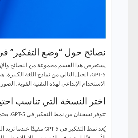
نصائح حول “وضع التفكير” في PT-5
يستعرض هذا القسم مجموعة من النصائح والإر
GPT-5، الجيل التالي من نماذج اللغة الك
الاستخدام الإبداعي لهذه التقنية القوية. الصورة 
اختر النسخة التي تناسب احت
تتوفر نسختان من نمط التفكير في GPT-5. يعتمد اختيارك لإحداهما على حجم المعلومات التي تحتاجها والوقت الذي ترغب في انتظاره.
يُعد نمط التفكير في T-5