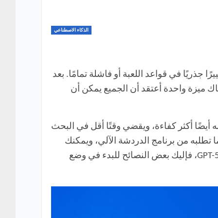
الذكاء الاصطناعي
يرًا جذريًا في قواعد اللعبة أو فاشلة تمامًا. بعد
ت هناك ردود فعل عنيفة تجاه GPT-5. على الرغم من الحرب المستعرة بين محبي ChatGPT، هناك ميزة واحدة أعتقد أن الجميع يمكن أن
ير GPT-5. إنه ليس أكثر ذكاءً فحسب، بل إنه أيضًا أكثر كفاءة، ويقضي وقتًا أقل في البحث
 تطلبه من برنامج الدردشة الآلي، ويمكنك
منحه عددًا كبيرًا من المهام دفعة واحدة. إذا كنت جديدًا في ChatGPT، أو تحاول فهم أفضل طريقة لاستخدام GPT-5، فإليك بعض النصائح للبدء في وضع