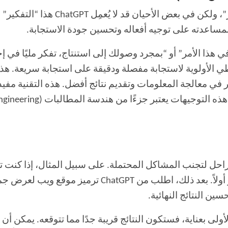
صحيح أنك تستخدم نموذجًا يعتمد على “الت
مساعدته على توجيه أفعاله وتحسين جودة الاستجابة.
 هذا الأمر” أو “بمجرد وصولك إلى استنتاج، تفكر مليًا في إجا
 الأولوية لاستجابة مفصلة ودقيقة على استجابة سريعة. هذ
على بذل جهد أكبر في معالجة المعلومات وتقديم نتائج أفضل. هذه الت
 لتجنب المشاكل المحتملة. على سبيل المثال، إذا كنت تريد
المعلومات الواردة في التقرير، فاطلب التقرير أولاً. بع
ن النتائج النهائية.
الأولى بعناية، فستكون النتائج قريبة جدًا مما تتوقعه. يمكن