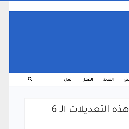
ذكي
الصحة
العمل
المال
واجهت صعوبات مع “وضع التفكير” الجديد في GPT-5 – هذه التعديلات الـ 6