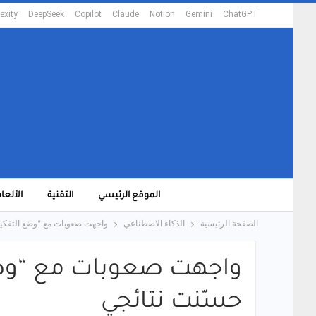
exity
DeepSeek
Copilot
Claude
Notion
Gemini
ChatGPT
الموقع الرئيسي
التقنية
الألعا
الصفحة الرئيسية
الذكاء الاصطناعي
واجهت صعوبات مع “وضع التفكير” الجديد في GPT-5 – هذه التع
حسّنت نتائجي