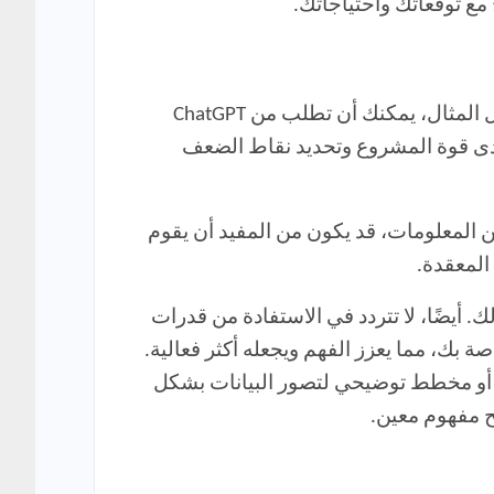
 مع توقعاتك واحتياجاتك.
في بعض الأحيان، قد يكون من المفيد تضمين مطالبات تبدو غير بديهية أو مخالفة للمنطق السائد. على سبيل المثال، يمكنك أن تطلب من ChatGPT
 اختبار مدى قوة المشروع وتحديد نقاط الضعف
يد أو استيعاب كمية كبيرة من المعلومات، قد يكون من المفيد أن يقوم
ضل طريقة لفهم ذلك. أيضًا، لا تتردد في الاستفادة من قدرات
ة بك، مما يعزز الفهم ويجعله أكثر فعالية.
تعلق بالبيانات، يمكنك أن تطلب من ChatGPT إنشاء رسم بياني أو مخطط توضيحي لتصور البيانات بشكل
ح مفهوم معين.