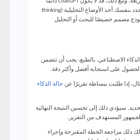
قد يكون هذا الوضع مفيدًا في الاستخدامات اليومية الروتينية عندما تطرح على ChatGPT أسئلة عشوائية وسريعة. ومع ذلك، قد لا يكون ChatGPT دائمًا
دقيقًا في اختيار النموذج الأمثل تلقائيًا. فإذا كنت تنوي إجراء بحث متعمق أو تحليل مفصل، فمن الأفضل أن تحدد بنفسك أحد الأوضاع التحليلية (thinking
نموذج مصمم خصيصًا للبحث أو التحليل
 الذكاء الاصطناعي. بالطبع، يجب أن تتضمن
لحصول على استجابة أفضل وأكثر دقة.
حالة الذكاء
يد. سيؤدي ذلك إلى تحسين النتيجة النهائية
والجمهور المستهدف من التقرير.
فيذ. يتيح لك ذلك مراجعة الخطة المقترحة وإجراء