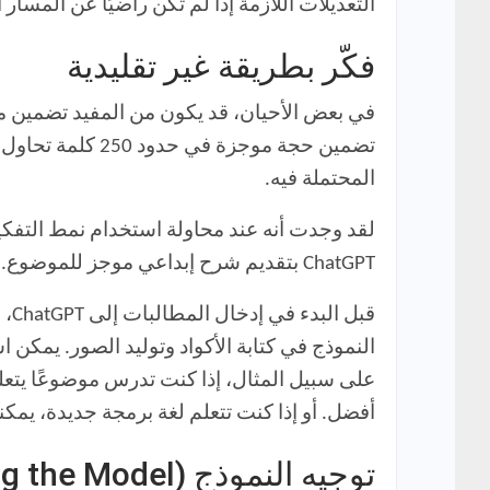
التعديلات اللازمة إذا لم تكن راضيًا عن المسار
فكّر بطريقة غير تقليدية
تضمين حجة موجز
المحتملة فيه.
ChatGPT بتقديم شرح إبداعي موجز للموضوع. هذا الأسلوب يساعد على فهم أعمق وأكثر شمولية للمفاهيم المعقدة.
قب
النموذج في كتابة الأكواد وتوليد الصور. يمكن 
أفضل. أو إذا كنت تتعلم لغة برمجة جديدة، يمك
توجيه النموذج (Nudging the Model)