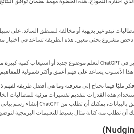
 الذي اختاره النموذج. هذه الخطوة مهمة لضمان توافق النتائج
ة في حدود 250 كلمة تحاول دحض مشروع بحثي معين. هذه الطريقة تساعد في
لقد وجدت أنه عند محاولة استخدام نمط التفكير في ChatGPT لتعلم موضوع جد
ل البدء في إدخال المطالبات إلى ChatGPT، فكر مليًا فيما تحتاج إلى معرفته وما هي أف
استخدام هذه القدرات لتقديم تفسيرات مرئية للمطالبات الخاص
على سبيل المثال، إذا كنت تدرس موضوعًا ي
نك أن تطلب منه كتابة مثال بسيط للتعليمات البرمجية لتوضي