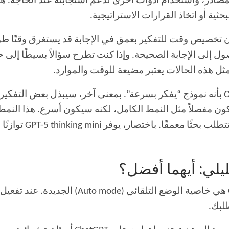
المصادر، واستخدام أدوات أخرى لدعم استجابته عند الحاجة. ه
لبحثية أو اتخاذ القرارات الاستراتيجية.
لأن تخصيص وقت للتفكير بعمق في الإجابة قد يستغرق وقتًا طو
ما للوصول إلى الإجابة الصحيحة. وإذا كنت تطرح سؤالاً بسيطًا إ
هنا يأتي دور GPT-5 thinking mini. تصفه OpenAI بأنه نموذج “يفكر بسرعة”. بمعنى آخر
يكون مفصلاً مثل النمط الكامل، لكنه سيكون أسرع. هذا النمط
ملخصات سريعة، والإجاب
ليلي: أيهما أفضل؟
لبك.