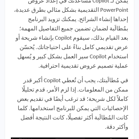
يمكن لـ Copilot مساعدتك في إعداد عروض
PowerPoint التقديمية بشكل مثالي بطرق عديدة،
إحداها إنشاء الشرائح. يمكنك تزويد البرنامج
بمُطالَبة لضمان تضمين جميع التفاصيل المهمة؛
بعد القيام بذلك، سيقوم Copilot بإنشاء شريحة أو
عرض تقديمي كامل بناءً على احتياجاتك. يُحسّن
استخدام Copilot سير العمل بشكل كبير و يُسهل
عملية تصميم عروض تقديمية احترافية.
في مُطالَبتك، يجب أن تُعطي Copilot أكبر قدر
ممكن من المعلومات. إذا لزم الأمر، قدم تحليلًا
كاملاً لكل شريحة؛ قد ترغب أيضًا في تقديم بعض
الإحصائيات التي يمكن للبرنامج استخدامها. كلما
كانت المُطالَبة أكثر تفصيلًا، كانت النتيجة أفضل
وأكثر دقة.