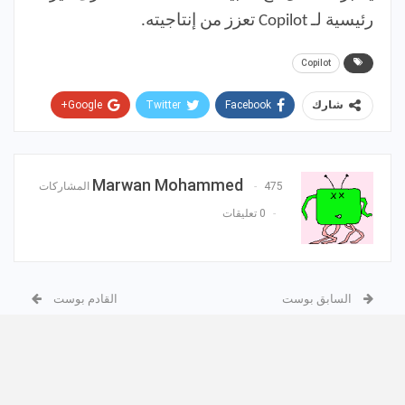
رئيسية لـ Copilot تعزز من إنتاجيته.
Copilot
Google+
Twitter
Facebook
شارك
Pinterest
WhatsApp
ReddIt
البريد الإلكتروني
Marwan Mohammed
475 المشاركات
0 تعليقات
السابق بوست
القادم بوست
لو أمكنني تغيير شيء واحد
كيفية تحسين ميزة البحث
في ChatGPT، فسيكون هذا
العميق في ChatGPT بـ 8
خصائص أساسية