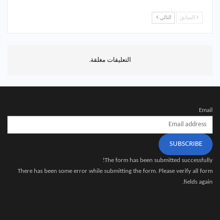
السابق
التالي
التعليقات مغلقة.
Email
SUBSCRIBE
The form has been submitted successfully!
There has been some error while submitting the form. Please verify all form
fields again.