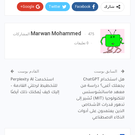
Google+
Twitter
Facebook
شارك
Pinterest
WhatsApp
ReddIt
البريد الإلكتروني
Marwan Mohammed
475 المشاركات
0 تعليقات
السابق بوست
القادم بوست
هل استخدام ChatGPT
استخدمتُ Perplexity AI
يجعلك أغبى؟ دراسة من
للتخطيط لرحلتي القادمة –
معهد ماساتشوستس
إليك كيف يُمكنك ذلك أيضًا
للتكنولوجيا (MIT) تُشير إلى
تدهور قدرات الأشخاص
الذين يعتمدون على أدوات
الذكاء الاصطناعي