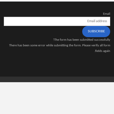
Email
SUBSCRIBE
The form has been submitted successfully!
There has been some error while submitting the form. Please verify all form
fields again.
نبذة عنا
اتصل بنا
سياسة الخصوصية
© 2026 - DzTecnium - AI. All Rights Reserved.