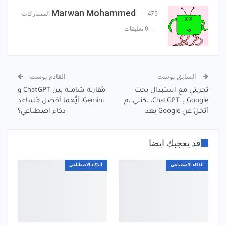
البريد الإلكتروني
Marwan Mohammed
475 المشاركات
0 تعليقات
السابق بوست
القادم بوست
تجربتي مع استبدال بحث
مُقارنة شاملة بين ChatGPT و
Google بـ ChatGPT، لكنني لم
Gemini: أيُّهما أفضل مُساعد
أتخلَّ عن Google بعد
ذكاء اصطناعي؟
قد يعجبك ايضا
الذكاء الاصطناعي
الذكاء الاصطناعي