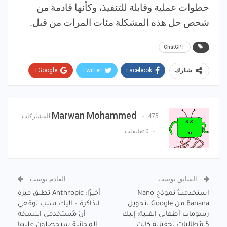
خطوات عملية وقابلة للتنفيذ، وكأنها قادمة من
شخص حل هذه المشكلة مئات المرات من قبل.
ChatGPT
Google+
Twitter
Facebook
شارك
Pinterest
WhatsApp
ReddIt
البريد الإلكتروني
Marwan Mohammed
475 المشاركات
0 تعليقات
السابق بوست
القادم بوست
استخدمتُ نموذج Nano
أخيرًا: Anthropic تطلق ميزة
Banana من Google لتحويل
الذاكرة – إليك سبب توقعي
رسومات أطفالي الفنية: إليك
أنَّ مُستخدمي النسخة
5 مُطالبات تحفيزية كانت
المجانية سيحصلون عليها