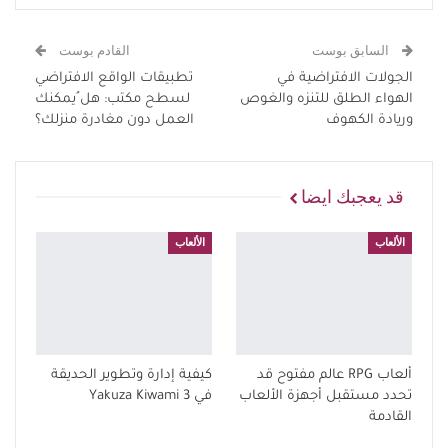
السابق بوست
القادم بوست
الجولات الافتراضية في
تطبيقات الواقع الافتراضي
الهواء الطلق للتنزه والغوص
لسطح مكتب: هل ُيمكنك
وريادة الكهوف
العمل دون مغادرة منزلك؟
قد يعجبك ايضا
الألعاب
الألعاب
ألعاب RPG عالم مفتوح قد
كيفية إدارة وتطوير الحديقة
تحدد مستقبل أجهزة الألعاب
في Yakuza Kiwami 3
القادمة