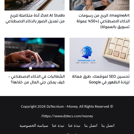
ImagineArt: الربح من رسومات
Zust AI Studio: أداة متكاملة للربح
الذكاء الاصطناعي (+50% عمولة
من تعديل الصور بالذكاء الاصطناعي
تسويق بالعمولة)
تحسين SEO لموقعك: طرق فعالة
المُطالبات في الذكاء الاصطناعي –
لزيادة الظهور في Google
كيف يمكن جني المال من خلالها؟
© Copyright 2026 DzTecnium - Money, All Rights Reserved
https://www.dztecs.com/money/
اتصل بنا
اتصل بنا
نبذة عنا
نبذة عنا
سياسة الخصوصية