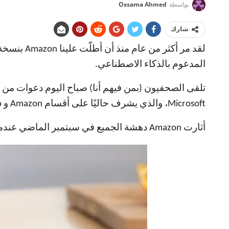
بواسطة
Ossama Ahmed
شارك
المدعوم بالذكاء الاصطناعي.
Microsoft، والذي يشرف حاليًا على أقسام Amazon و Echo في Amazon.
أثارت Amazon دهشة الجميع في سبتمبر الماضي عندما تخلّت عن حدثها التقليدي للأجهزة في الخريف، لذا أثارت هذه الدعوة الأخيرة ضجة كبيرة حول Alexa.