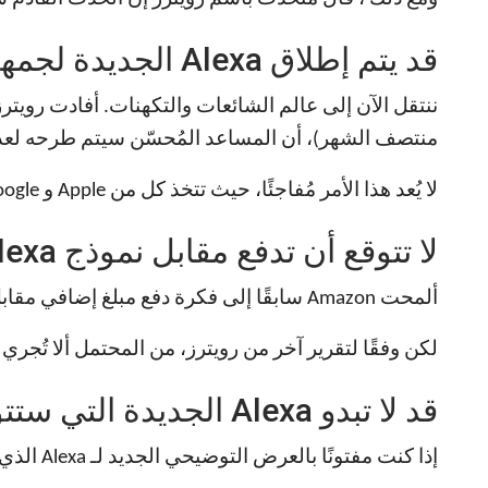
قد يتم إطلاق Alexa الجديدة لجمهور “محدود” أولاً
ننتقل الآن إلى عالم الشائعات والتكهنات. أفادت رويترز، الت
منتصف الشهر)، أن المساعد المُحسّن سيتم طرحه لعدد
لا يُعد هذا الأمر مُفاجئًا، حيث تتخذ كل من Apple و Google نهجًا حذرًا مماثلاً عندما يتعلق الأمر بإدخال الذكاء الاصطناعي إلى خدمات المنازل الذكية الخاصة بكل منهما.
لا تتوقع أن تدفع مقابل نموذج Alexa الجديد، على الأقل في الوقت الحالي
ألمحت Amazon سابقًا إلى فكرة دفع مبلغ إضافي مقابل إصدار جديد من Alexa مدعوم بالذكاء الاصطناعي، مع تقديرات تضع سعرًا يتراوح بين 5 إلى 10 دولارات شهريًا.
لكن وفقًا لتقرير آخر من رويترز، من المحتمل ألا تُجري Amazon أي تغييرات على سعر Alexa الجديدة خلال إطلاقها الأولي. بالطبع، ما سيحدث بعد ذلك غير واضح.
قد لا تبدو Alexa الجديدة التي ستتوفر قريبًا مثل “Alexa” الجديدة من عام 2023
إذا كنت مفتونًا بالعرض التوضيحي الجديد لـ Alexa الذي قدمته Amazon خلال حدث الأجهزة لعام 2023، فتذكر أنه كان مجرد عرض توضيحي، وليس منتجًا جاهزًا للشحن.