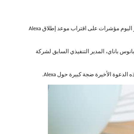
لقد مر أكثر من عام منذ أن أطلّت علينا Amazon بنسخة مُحدّثة من Alexa، مدعومة بتقنيات الذكاء الاصطناعي. تظهر اليوم مؤشرات على اقتراب موعد إطلاق Alexa
والخدمات” التي يستضيفها بانوس باناي، المدير التنفيذي السابق لشركة