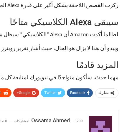
ركزت القصص اللاحقة بشكل أكبر على قدرة Alexa الجديدة على العمل كـ “وكيل” ذكاء اصطناعي يمكنه تلبية طلبات متعددة، بدلاً من كونها رفيقًا ثرثارًا.
سيبقى Alexa الكلاسيكي متاحًا
لطالما أكدت Amazon أن Alexa “الكلاسيكي” سيظل متاحًا ومجانيًا، حتى مع وجود خطط لتطوير إصدار جديد مدعوم بالذكاء الاصطناعي قد يكون مدفوعًا.
ويبدو أن هذا لا يزال هو الحال، حيث أشار تقرير رويترز الأخير إلى أن Alexa “الكلاسيكي” المجاني 
المزيد قادمًا
مهما حدث، سأكون متواجدًا في نيويورك لمتابعة كل ما ستكشف عنه 
It
Google+
Twitter
Facebook
شارك
Ossama Ahmed
209 المشاركات
0 تعليقات