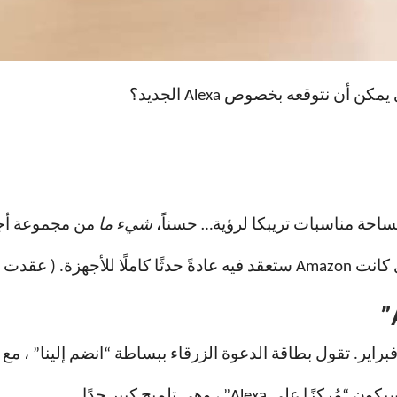
مساحة مناسبات تريبكا لرؤية… حسناً،
شيء ما
من مجموعة أجهزة 
Kind في أكتوبر.)
A” ، وهي تلميح كبير جدًا.