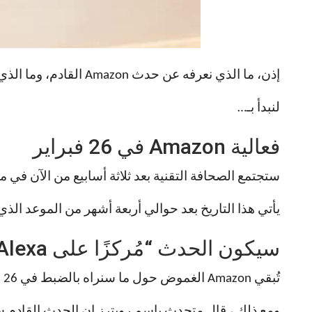
إذن، ما الذي نعرفه عن حدث Amazon القادم، وما الذي يمكن أن نتوقعه بخصوص Alexa الجديد؟
لنبدأ بـ…
فعالية Amazon في 26 فبراير
ستجتمع الصحافة التقنية بعد ثلاثة أسابيع من الآن في 
يأتي هذا التاريخ بعد حوالي أربعة أشهر من الموعد الذي كانت Amazon ستعقد فيه عادةً حدثًا كاملًا للأجهزة. ( عقدت Amazon حدثًا أصغر لـ le
سيكون الحدث “مُركزًا على Alexa”
تُبقي Amazon الغموض حول ما سنراه بالضبط في 26 فبراير. تقول بطاقة الدعوة الزرقاء ببساطة “انضم إلينا” ، مع تفاصيل مكان وزمان الحدث.
ومع ذلك ، قال متحدث باسم رويترز إن الحدث القادم سيكون “مُركزًا على lexa