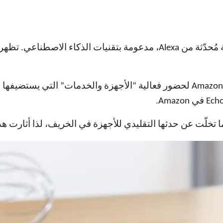
تلقى الصحفيون (بمن فيهم أنا) صباح اليوم دعوات من Amazon لحضور فعالية “الأجهزة 