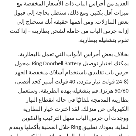
العديد من أجراس الباب ذات الأسعار المخفضة مع
ميزات أقل بكثير. ومع ذلك، ستظل بحاجة إلى قبول
بعض التنازلات. ومن أهمها حقيقة أنك ستحتاج إلى
إزالة جرس الباب من حامله لشحن بطاريته – إذا كنت
تقوم بتشغيله ببطارية.
بخلاف بعض أجراس الأبواب التي تعمل بالبطارية،
يمكنك اختيار توصيل Ring Doorbell Battery بمحول
جرس باب تقليدي باستخدام أسلاك منخفضة الجهد
(8-24 فولت تيار متردد، 40 فولت أمبير كحد أقصى،
50/60 هرتز). قم بتشغيله بهذه الطريقة، وستعمل
بطاريته المدمجة تلقائيًا في حالة انقطاع التيار
الكهربائي عن منزلك. لقد اخترت خيار البطارية
ووجدت أن جرس الباب سهل التركيب والتكوين
للغاية. يقودك تطبيق Ring خلال العملية بأكملها ويقدم