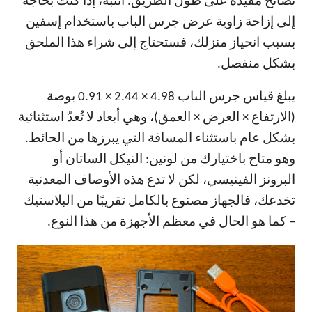
نصائح مفيدة على طول الطريق. انتبه، إذا كنت بحاجة
إلى إزاحة زاوية عرض جرس الباب باستخدام إسفين
بسبب انحياز منزلك، فستحتاج إلى شراء هذا الملحق
بشكل منفصل.
يبلغ قياس جرس الباب 4.98 × 2.44 × 0.91 بوصة
(الارتفاع × العرض × العمق)، وهي أبعاد لا تُعدّ استثنائية
بشكل عام باستثناء المسافة التي يبرزها من الحائط.
وهو متاح باختيارك من لونين: النيكل الساتان أو
البرونز الفينيسي، لكن لا تدع هذه الأوصاف المعدنية
تخدعك، فالجهاز مصنوع بالكامل تقريبًا من البلاستيك
– كما هو الحال في معظم الأجهزة من هذا النوع.