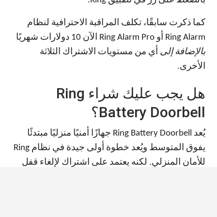
بالضغط على زر في تطبيق Ring.
كما ذكرت سابقًا، تكلف المراقبة الاحترافية لنظام
Ring Alarm أو Ring Alarm Pro الآن 10 دولارات شهريًا
بالإضافة إلى
أي من مستويات الاشتراك الثلاثة
الأخرى.
هل يجب عليك شراء Ring
Battery Doorbell؟
يُعد Ring Battery Doorbell جهازًا أمنيًا منزليًا مبتدئًا
يفوق المتوسط ​​ويُعد خطوة أولى جيدة في نظام Ring
للأمان المنزلي. لكنه يعتمد على اشتراك لإلغاء قفل
جميع ميزاته. إذا كنت تدفع بالفعل مقابل واحد، فهو
خيار رائع لنقطة دخول أقل استخدامًا، مثل الباب
الجانبي أو الخلفي. بالنسبة لبابك الأمامي، يجب عليك