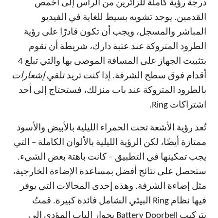
درجة رؤية كاملة للزائرين من الرأس إلى أخمص
القدمين. يوجد تشويه بسيط للغاية في الفيديو
المباشر والمسجل، ويجب أن تكون قادرًا على رؤية
الطرود المتروكة عند عتبة دارك، شريطة أن تقوم
بتثبيت الجهاز على المسافة الموصى بها والتي تبلغ 4
أقدام فوق سطح الشرفة. إذا كنت تريد تلقي
إشعارات
بالطرود المتروكة عند باب منزلك، فستحتاج إلى أحد
اشتراكات Ring.
تُعد رؤية الأشعة تحت الحمراء الليلية بالأبيض والأسود
ممتازة أيضًا، لكن الرؤية الليلية بالألوان الكاملة – التي
يجب تمكينها في التطبيق – كانت باهتة بعض الشيء.
ستحصل على نتائج أفضل بمساعدة الإضاءة الخارجية،
مثل إضاءة الشرفة. وهذه إحدى المجالات التي يوفر
فيها نظام Ring البيئي الشامل فائدة كبيرة. قمتُ
بتركيب Battery Doorbell بجوار الباب المؤدي إلى