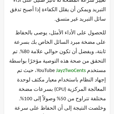
تغيير سرعة المضخة له تأثير ضئيل على أداء
التبريد ويمكن أن يقلل الكفاءة إذا أصبح تدفق
سائل التبريد غير متسق.
للحصول على الأداء الأمثل، يوصى بالحفاظ
على مضخة مبرد السائل الخاص بك بسرعة
ثابتة، ويفضل أن تكون حوالي علامة 80%. تم
التحقق من صحة هذه التوصية مؤخرًا بواسطة
مستخدم YouTube
JayzTwoCents
، حيث تم
إجهاد النظام باستخدام معيار مكثف لوحدة
المعالجة المركزية (CPU) بسرعات مضخة
مختلفة تتراوح من 50% وصولاً إلى 100%.
وخلصت النتيجة إلى أن الحفاظ على سرعة