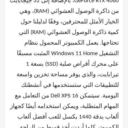
GeForce RTX 4060، بالإضافة إلى 32 جيجابايت
من ذاكرة الوصول العشوائي (RAM)، وهي
الخيار الأمثل للمحترفين، وفقًا لدليلنا حول
كمية ذاكرة الوصول العشوائي (RAM) التي
تحتاجها. يعمل الكمبيوتر المحمول بنظام
التشغيل Windows 11 Home المثبت مسبقًا
على محرك أقراص صلبة (SSD) بسعة 1
تيرابايت، والذي يوفر مساحة تخزين واسعة
للتطبيقات التي ستستخدمها في أنشطتك
اليومية. سيتمكن Dell XPS 16 من التعامل مع
المهام المتطلبة، ويمكن استخدامه أيضًا كجهاز
ألعاب بدقة 1440 بكسل للعب أفضل ألعاب
الكمبيوتر كلما أردت أخذ قسط من الراحة.