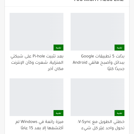
تقنية
تقنية
بدّلت 5 تطبيقات Google
بعد تثبيت Pi-hole على شبكتي
ببدائل وأصبح هاتفي Android
المنزلية، شعرت وكأن الإنترنت
جديدًا كليًا
مكان آخر
تقنية
تقنية
خطئي الطويل مع V-Sync:
ميزة رائعة في Windows لم
تحول واحد غيّر كل شيء
أكتشفها إلا بعد 15 عامًا