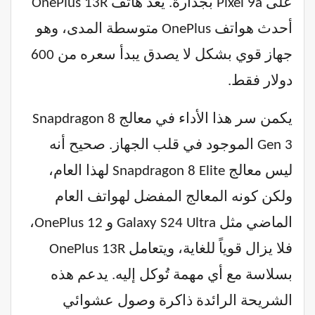
على Pixel 9a بجدارة. يُعد هاتف OnePlus 13R
أحدث هواتف OnePlus متوسطة المدى، وهو
جهاز قوي بشكل لا يصدق يبدأ سعره من 600
دولار فقط.
يكمن سر هذا الأداء في معالج Snapdragon 8
Gen 3 الموجود في قلب الجهاز. صحيح أنه
ليس معالج Snapdragon 8 Elite لهذا العام،
ولكن كونه المعالج المفضل لهواتف العام
الماضي مثل Galaxy S24 Ultra و OnePlus 12،
فلا يزال قوياً للغاية، ويتعامل OnePlus 13R
بسلاسة مع أي مهمة تُوكل إليه. يدعم هذه
الشريحة الرائدة ذاكرة وصول عشوائي