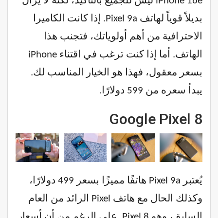
iPhone 16e ليس للجميع بالتأكيد، لكنه لا يزال
بديلاً قوياً لهاتف Pixel 9a. إذا كانت الكاميرا
الاحترافية من أهم أولوياتك، فتجنب هذا
الهاتف. أما إذا كنت ترغب في اقتناء iPhone
بسعر معقول، فهذا هو الخيار المناسب لك.
يبدأ سعره من 599 دولارًا.
Google Pixel 8
يُعتبر Pixel 9a هاتفًا مميزًا بسعر 499 دولارًا،
وكذلك الحال مع هاتف Pixel الرائد من العام
السابق، وهو Pixel 8. على الرغم من أن أسعار