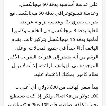
على عدسة أساسية بدقة 50 ميجابكسل،
وعدسة تليفوتوغرافي بدقة 50 ميجابكسل مع
تقريب بصري 2x، وعدسة بزاوية عريضة
للغاية بدقة 8 ميجابكسل في الخلف، وكاميرا
أمامية بدقة 16 ميجابكسل بتركيز ثابت. يقدم
الهاتف أداءً جيداً في جميع المجالات، وعلى
الرغم من أنه يفتقر إلى قدرات التقريب الأكبر
الموجودة في الهواتف الرائدة، إلا أنه لا يزال
نظام كاميرا يمكنك الاعتماد عليه.
يبدأ سعر الهاتف من 600 دولار، أي أغلى بـ
100 دولار من Pixel 9a، ولكن إذا كنت تستطيع
تحمل تكلفة إضافية، فإن OnePlus 13R منافس