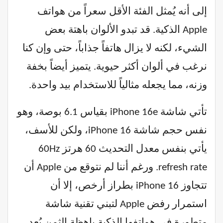
إلى أنه يُمثل الفئة الأقل سعراً من هواتف
Apple الذكية. قد تبدو الألوان باهتة بعض
الشيء، لكنه لا يزال هاتفاً جذاباً، حتى وإن كنا
نرغب في ألوان أكثر حيوية. يتميز أيضاً بخفة
وزنه، مما يجعله مثالياً للاستخدام بيد واحدة.
تأتي شاشة iPhone 16e بقياس 6.1 بوصة، وهو
نفس حجم شاشة iPhone 16، ولكن للأسف،
يأتي بنفس معدل التحديث 60 هرتز 60Hz
refresh rate. ورغم أننا لم نتوقع من Apple أن
تتجاوز iPhone 16 بطراز أرخص، إلا أن
استمرار رفض Apple لتبني تقنية شاشة
متطورة في هواتفها الذكية باهظة الثمن يُعد